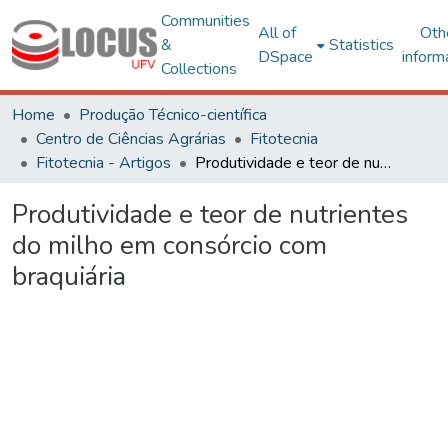
Communities
All of
Oth
&
Statistics
DSpace
inform
Collections
Home
Produção Técnico-científica
Centro de Ciências Agrárias
Fitotecnia
Fitotecnia - Artigos
Produtividade e teor de nutrientes do milho em consórcio com braquiária
Produtividade e teor de nutrientes
do milho em consórcio com
braquiária