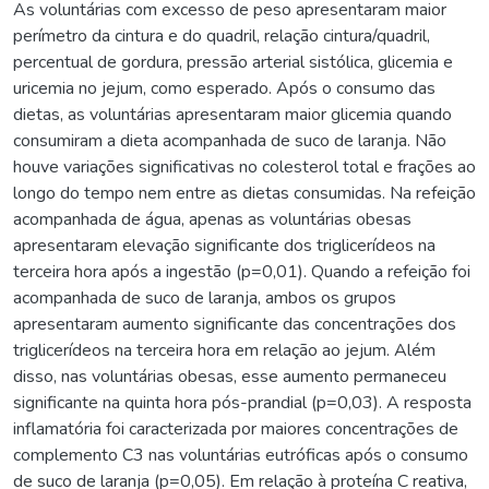
As voluntárias com excesso de peso apresentaram maior
perímetro da cintura e do quadril, relação cintura/quadril,
percentual de gordura, pressão arterial sistólica, glicemia e
uricemia no jejum, como esperado. Após o consumo das
dietas, as voluntárias apresentaram maior glicemia quando
consumiram a dieta acompanhada de suco de laranja. Não
houve variações significativas no colesterol total e frações ao
longo do tempo nem entre as dietas consumidas. Na refeição
acompanhada de água, apenas as voluntárias obesas
apresentaram elevação significante dos triglicerídeos na
terceira hora após a ingestão (p=0,01). Quando a refeição foi
acompanhada de suco de laranja, ambos os grupos
apresentaram aumento significante das concentrações dos
triglicerídeos na terceira hora em relação ao jejum. Além
disso, nas voluntárias obesas, esse aumento permaneceu
significante na quinta hora pós-prandial (p=0,03). A resposta
inflamatória foi caracterizada por maiores concentrações de
complemento C3 nas voluntárias eutróficas após o consumo
de suco de laranja (p=0,05). Em relação à proteína C reativa,