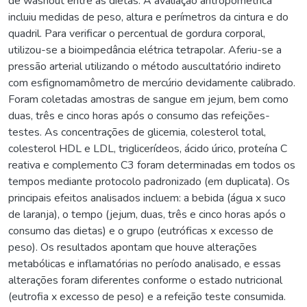
de washout entre as dietas. A avaliação antropométrica
incluiu medidas de peso, altura e perímetros da cintura e do
quadril. Para verificar o percentual de gordura corporal,
utilizou-se a bioimpedância elétrica tetrapolar. Aferiu-se a
pressão arterial utilizando o método auscultatório indireto
com esfignomamômetro de mercúrio devidamente calibrado.
Foram coletadas amostras de sangue em jejum, bem como
duas, três e cinco horas após o consumo das refeições-
testes. As concentrações de glicemia, colesterol total,
colesterol HDL e LDL, triglicerídeos, ácido úrico, proteína C
reativa e complemento C3 foram determinadas em todos os
tempos mediante protocolo padronizado (em duplicata). Os
principais efeitos analisados incluem: a bebida (água x suco
de laranja), o tempo (jejum, duas, três e cinco horas após o
consumo das dietas) e o grupo (eutróficas x excesso de
peso). Os resultados apontam que houve alterações
metabólicas e inflamatórias no período analisado, e essas
alterações foram diferentes conforme o estado nutricional
(eutrofia x excesso de peso) e a refeição teste consumida.