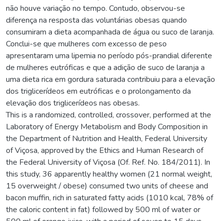
não houve variação no tempo. Contudo, observou-se
diferença na resposta das voluntárias obesas quando
consumiram a dieta acompanhada de água ou suco de laranja.
Conclui-se que mulheres com excesso de peso
apresentaram uma lipemia no período pós-prandial diferente
de mulheres eutróficas e que a adição de suco de laranja a
uma dieta rica em gordura saturada contribuiu para a elevação
dos triglicerídeos em eutróficas e o prolongamento da
elevação dos triglicerídeos nas obesas.
This is a randomized, controlled, crossover, performed at the
Laboratory of Energy Metabolism and Body Composition in
the Department of Nutrition and Health, Federal University
of Viçosa, approved by the Ethics and Human Research of
the Federal University of Viçosa (Of. Ref. No. 184/2011). In
this study, 36 apparently healthy women (21 normal weight,
15 overweight / obese) consumed two units of cheese and
bacon muffin, rich in saturated fatty acids (1010 kcal, 78% of
the caloric content in fat) followed by 500 ml of water or