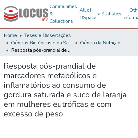
Communities
All of
Oth
&
Statistics
DSpace
inform
Collections
Home
Teses e Dissertações
Ciências Biológicas e da Saúde
Ciência da Nutrição
Resposta pós-prandial de marcadores metabólicos e inflamatórios ao consumo de gordura saturada e suco de laranja em mulheres eutróficas e com excesso de peso
Resposta pós-prandial de
marcadores metabólicos e
inflamatórios ao consumo de
gordura saturada e suco de laranja
em mulheres eutróficas e com
excesso de peso