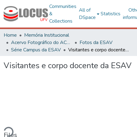
Communities
All of
Oth
&
Statistics
DSpace
inform
Collections
Home
Memória Institucional
Acervo Fotográfico do ACH-UFV
Fotos da ESAV
Série Campus da ESAV
Visitantes e corpo docente da ESAV
Visitantes e corpo docente da ESAV
ding...
Files