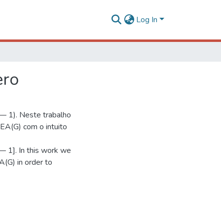
Log In
ero
— 1). Neste trabalho
EA(G) com o intuito
— 1]. In this work we
A(G) in order to