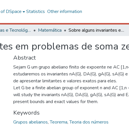
l of DSpace
Statistics
Other information
Ciências Exatas e Tecnológicas
Matemática
Sobre alguns invariantes em problemas de soma zero
ntes em problemas de soma z
Abstract
Sejam G um grupo abeliano finito de expoente ne AC [1,n
estudaremos os invariantes nA(G), DA(G), gA(G), sA(G) e 
de apresentar limitantes e valores exatos para eles.
Let G be a finite abelian group of exponent n and AC [1,n 
will study the invariants nA(G), DA(G), gA(G), sA(G) and E
present bounds and exact values for them.
Keywords
Grupos abelianos
,
Teorema
,
Teoria dos números