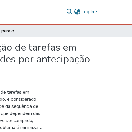
Log In
Heurísticas híbridas para o problema de programação de tarefas em máquinas paralelas não relacionadas com penalidades por antecipação e atraso
ção de tarefas em
des por antecipação
 de tarefas em
do, é oonsiderado
de da sequência de
s, que dependem das
ve ser comprida,
roblema é minimizar a