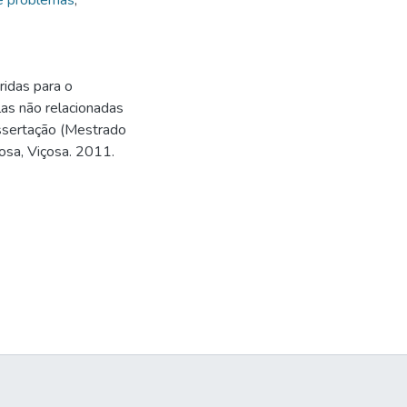
e problemas
,
ridas para o
as não relacionadas
issertação (Mestrado
osa, Viçosa. 2011.