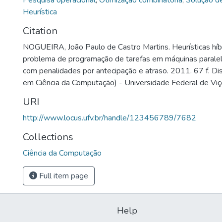
Pesquisa operacional
,
Otimização combinatória
,
Solução d
Heurística
Citation
NOGUEIRA, João Paulo de Castro Martins. Heurísticas híb
problema de programação de tarefas em máquinas paralel
com penalidades por antecipação e atraso. 2011. 67 f. D
em Ciência da Computação) - Universidade Federal de Viç
URI
http://www.locus.ufv.br/handle/123456789/7682
Collections
Ciência da Computação
Full item page
Help