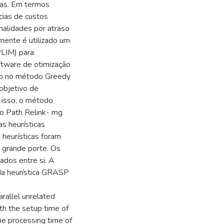
fas. Em termos
cias de custos
alidades por atraso
amente é utilizado um
PLIM) para
ftware de otimização
do no método Greedy
bjetivo de
 isso, o método
ão Path Relink- mg
s heurísticas
eurísticas foram
 grande porte. Os
ados entre si. A
 da heurística GRASP
rallel unrelated
th the setup time of
he processing time of