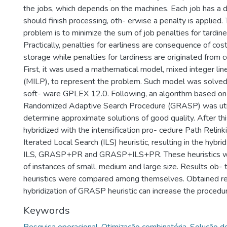
the jobs, which depends on the machines. Each job has a 
should finish processing, oth- erwise a penalty is applied.
problem is to minimize the sum of job penalties for tardine
Practically, penalties for earliness are consequence of co
storage while penalties for tardiness are originated from co
First, it was used a mathematical model, mixed integer li
(MILP), to represent the problem. Such model was solved
soft- ware GPLEX 12.0. Following, an algorithm based o
Randomized Adaptive Search Procedure (GRASP) was utili
determine approximate solutions of good quality. After th
hybridized with the intensification pro- cedure Path Relink
Iterated Local Search (ILS) heuristic, resulting in the hyb
ILS, GRASP+PR and GRASP+ILS+PR. These heuristics we
of instances of small, medium and large size. Results ob- 
heuristics were compared among themselves. Obtained re
hybridization of GRASP heuristic can increase the procedu
Keywords