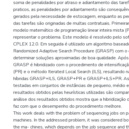
soma de penalidades por atraso e adiantamento das tare
praticos, as penalidades por adiantamento são consequên
gerados pela necessidade de estocagem, enquanto as pen
das tarefas são originadas de multas contratuais. Primeir
modelo matemático de programação linear inteira mista (
representar o problema. Este modelo é resolvido pelo so
CPLEX 12.0. Em seguida é utilizado um algoritmo basea
Randomized Adaptive Search Procedure (GRASP) com o o
determinar soluções aproximadas de boa qualidade. Após
GRASP é hibridizado com o procedimento de intensificaç
(PR) e o método Iterated Local Search (ILS), resultando na
híbridas GRASP+ILS, GRASP+PR e GRASP+ILS+PR. As h
testadas em conjuntos de instâncias de pequeno, médio e
resultados obtidos pelas heurísticas utilizadas são compar
análise dos resultados obtidos mostra que a hibridização
faz com que o desempenho do procedimento melhore.
This work deals with the problem of sequencing jobs on pa
machines. In the addressed problem, it was considered bo
the ma- chines, which depends on the job sequence and t