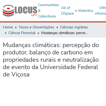
Communities
All of
Oth
&
Statistics
DSpace
inform
Collections
Home
Teses e Dissertações
Ciências Agrárias
Ciência Florestal
Mudanças climáticas: percepção do produtor, balanço de carbono em propriedades rurais e neutralização de evento da Universidade Federal de Viçosa
Mudanças climáticas: percepção do
produtor, balanço de carbono em
propriedades rurais e neutralização
de evento da Universidade Federal
de Viçosa