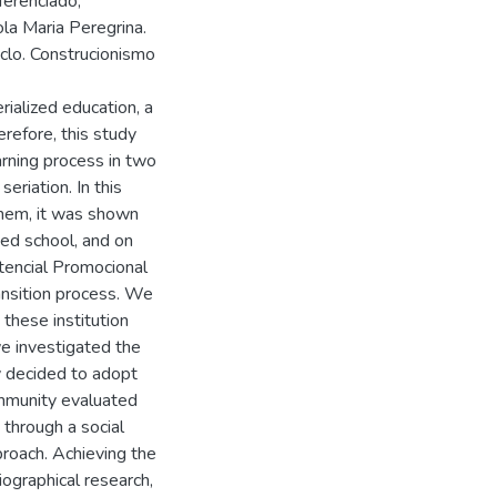
ferenciado,
la Maria Peregrina.
iclo. Construcionismo
ialized education, a
refore, this study
rning process in two
eriation. In this
them, it was shown
hed school, and on
stencial Promocional
ansition process. We
these institution
we investigated the
y decided to adopt
mmunity evaluated
 through a social
roach. Achieving the
iographical research,