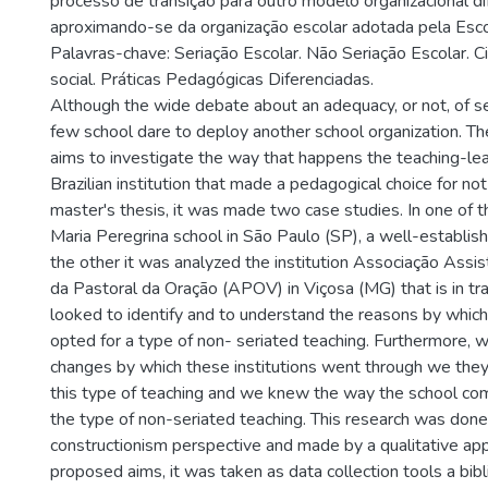
processo de transição para outro modelo organizacional di
aproximando-se da organização escolar adotada pela Esco
Palavras-chave: Seriação Escolar. Não Seriação Escolar. C
social. Práticas Pedagógicas Diferenciadas.
Although the wide debate about an adequacy, or not, of ser
few school dare to deploy another school organization. The
aims to investigate the way that happens the teaching-lea
Brazilian institution that made a pedagogical choice for not s
master's thesis, it was made two case studies. In one of 
Maria Peregrina school in São Paulo (SP), a well-establis
the other it was analyzed the institution Associação Assi
da Pastoral da Oração (APOV) in Viçosa (MG) that is in tr
looked to identify and to understand the reasons by which 
opted for a type of non- seriated teaching. Furthermore, 
changes by which these institutions went through we the
this type of teaching and we knew the way the school co
the type of non-seriated teaching. This research was done
constructionism perspective and made by a qualitative app
proposed aims, it was taken as data collection tools a bibl