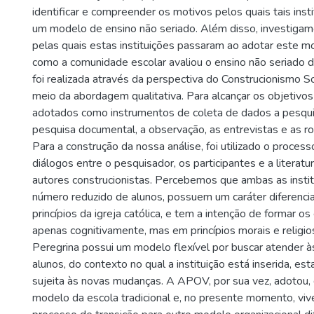
identificar e compreender os motivos pelos quais tais inst
um modelo de ensino não seriado. Além disso, investiga
pelas quais estas instituições passaram ao adotar este
como a comunidade escolar avaliou o ensino não seriado d
foi realizada através da perspectiva do Construcionismo S
meio da abordagem qualitativa. Para alcançar os objetivo
adotados como instrumentos de coleta de dados a pesquisa
pesquisa documental, a observação, as entrevistas e as r
Para a construção da nossa análise, foi utilizado o proce
diálogos entre o pesquisador, os participantes e a literatu
autores construcionistas. Percebemos que ambas as inst
número reduzido de alunos, possuem um caráter diferenci
princípios da igreja católica, e tem a intenção de formar o
apenas cognitivamente, mas em princípios morais e religio
Peregrina possui um modelo flexível por buscar atender 
alunos, do contexto no qual a instituição está inserida, e
sujeita às novas mudanças. A APOV, por sua vez, adotou, 
modelo da escola tradicional e, no presente momento, viv