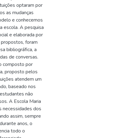
ituições optaram por
mos as mudanças
 modelo e conhecemos
a escola. A pesquisa
ocial e elaborada por
s propostos, foram
 bibliográfica, a
odas de conversas.
sso composto por
ra, proposto pelos
ituições atendem um
ado, baseado nos
s estudantes não
sos. A Escola Maria
às necessidades dos
stando assim, sempre
durante anos, o
encia todo o