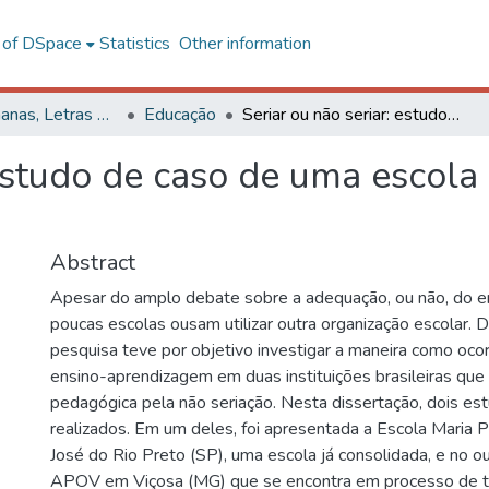
l of DSpace
Statistics
Other information
Ciências Humanas, Letras e Artes
Educação
Seriar ou não seriar: estudo de caso de uma escola e um projeto educacional
 estudo de caso de uma escola
Abstract
Apesar do amplo debate sobre a adequação, ou não, do en
poucas escolas ousam utilizar outra organização escolar. 
pesquisa teve por objetivo investigar a maneira como oco
ensino-aprendizagem em duas instituições brasileiras que
pedagógica pela não seriação. Nesta dissertação, dois es
realizados. Em um deles, foi apresentada a Escola Maria 
José do Rio Preto (SP), uma escola já consolidada, e no o
APOV em Viçosa (MG) que se encontra em processo de t