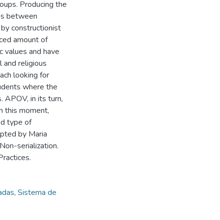
roups. Producing the
ons between
 by constructionist
duced amount of
ic values and have
l and religious
ach looking for
tudents where the
. APOV, in its turn,
in this moment,
ed type of
opted by Maria
Non-serialization.
Practices.
iadas
,
Sistema de