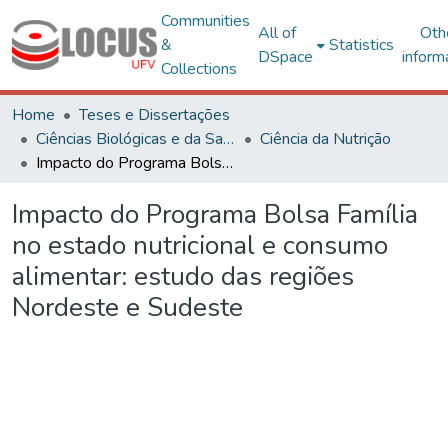
Communities
All of
Oth
&
Statistics
DSpace
inform
Collections
Home
Teses e Dissertações
Ciências Biológicas e da Saúde
Ciência da Nutrição
Impacto do Programa Bolsa Família no estado nutricional e consumo alimentar: estudo das regiões Nordeste e Sudeste
Impacto do Programa Bolsa Família
no estado nutricional e consumo
alimentar: estudo das regiões
Nordeste e Sudeste