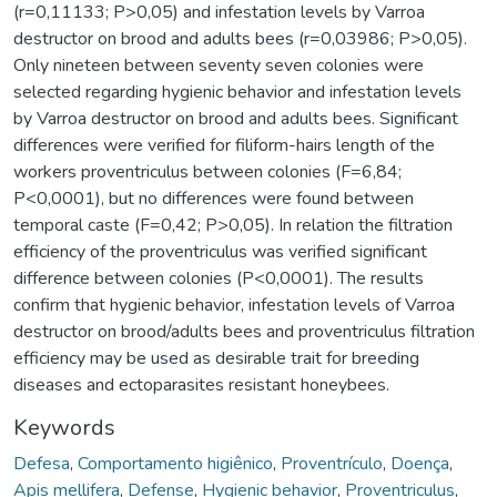
(r=0,11133; P>0,05) and infestation levels by Varroa
destructor on brood and adults bees (r=0,03986; P>0,05).
Only nineteen between seventy seven colonies were
selected regarding hygienic behavior and infestation levels
by Varroa destructor on brood and adults bees. Significant
differences were verified for filiform-hairs length of the
workers proventriculus between colonies (F=6,84;
P<0,0001), but no differences were found between
temporal caste (F=0,42; P>0,05). In relation the filtration
efficiency of the proventriculus was verified significant
difference between colonies (P<0,0001). The results
confirm that hygienic behavior, infestation levels of Varroa
destructor on brood/adults bees and proventriculus filtration
efficiency may be used as desirable trait for breeding
diseases and ectoparasites resistant honeybees.
Keywords
Defesa
,
Comportamento higiênico
,
Proventrículo
,
Doença
,
Apis mellifera
,
Defense
,
Hygienic behavior
,
Proventriculus
,