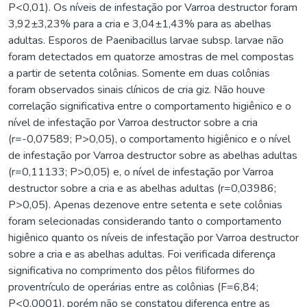
P<0,01). Os níveis de infestação por Varroa destructor foram
3,92±3,23% para a cria e 3,04±1,43% para as abelhas
adultas. Esporos de Paenibacillus larvae subsp. larvae não
foram detectados em quatorze amostras de mel compostas
a partir de setenta colônias. Somente em duas colônias
foram observados sinais clínicos de cria giz. Não houve
correlação significativa entre o comportamento higiênico e o
nível de infestação por Varroa destructor sobre a cria
(r=-0,07589; P>0,05), o comportamento higiênico e o nível
de infestação por Varroa destructor sobre as abelhas adultas
(r=0,11133; P>0,05) e, o nível de infestação por Varroa
destructor sobre a cria e as abelhas adultas (r=0,03986;
P>0,05). Apenas dezenove entre setenta e sete colônias
foram selecionadas considerando tanto o comportamento
higiênico quanto os níveis de infestação por Varroa destructor
sobre a cria e as abelhas adultas. Foi verificada diferença
significativa no comprimento dos pêlos filiformes do
proventrículo de operárias entre as colônias (F=6,84;
P<0,0001), porém não se constatou diferença entre as