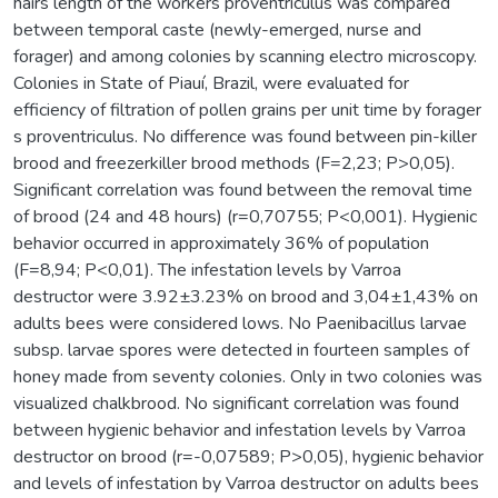
hairs length of the workers proventriculus was compared
between temporal caste (newly-emerged, nurse and
forager) and among colonies by scanning electro microscopy.
Colonies in State of Piauí, Brazil, were evaluated for
efficiency of filtration of pollen grains per unit time by forager
s proventriculus. No difference was found between pin-killer
brood and freezerkiller brood methods (F=2,23; P>0,05).
Significant correlation was found between the removal time
of brood (24 and 48 hours) (r=0,70755; P<0,001). Hygienic
behavior occurred in approximately 36% of population
(F=8,94; P<0,01). The infestation levels by Varroa
destructor were 3.92±3.23% on brood and 3,04±1,43% on
adults bees were considered lows. No Paenibacillus larvae
subsp. larvae spores were detected in fourteen samples of
honey made from seventy colonies. Only in two colonies was
visualized chalkbrood. No significant correlation was found
between hygienic behavior and infestation levels by Varroa
destructor on brood (r=-0,07589; P>0,05), hygienic behavior
and levels of infestation by Varroa destructor on adults bees