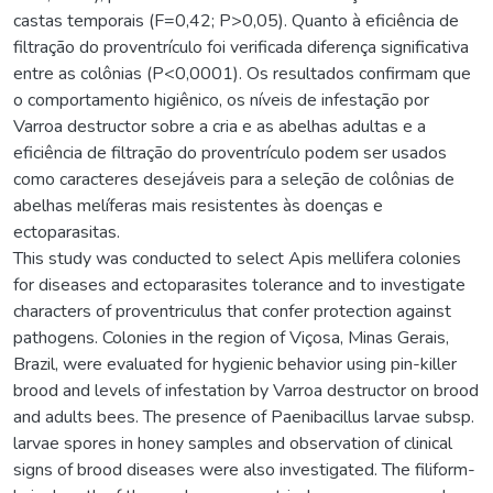
castas temporais (F=0,42; P>0,05). Quanto à eficiência de
filtração do proventrículo foi verificada diferença significativa
entre as colônias (P<0,0001). Os resultados confirmam que
o comportamento higiênico, os níveis de infestação por
Varroa destructor sobre a cria e as abelhas adultas e a
eficiência de filtração do proventrículo podem ser usados
como caracteres desejáveis para a seleção de colônias de
abelhas melíferas mais resistentes às doenças e
ectoparasitas.
This study was conducted to select Apis mellifera colonies
for diseases and ectoparasites tolerance and to investigate
characters of proventriculus that confer protection against
pathogens. Colonies in the region of Viçosa, Minas Gerais,
Brazil, were evaluated for hygienic behavior using pin-killer
brood and levels of infestation by Varroa destructor on brood
and adults bees. The presence of Paenibacillus larvae subsp.
larvae spores in honey samples and observation of clinical
signs of brood diseases were also investigated. The filiform-