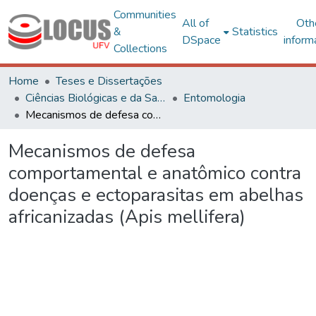
Communities
All of
Oth
&
Statistics
DSpace
inform
Collections
Home
Teses e Dissertações
Ciências Biológicas e da Saúde
Entomologia
Mecanismos de defesa comportamental e anatômico contra doenças e ectoparasitas em abelhas africanizadas (Apis mellifera)
Mecanismos de defesa
comportamental e anatômico contra
doenças e ectoparasitas em abelhas
africanizadas (Apis mellifera)