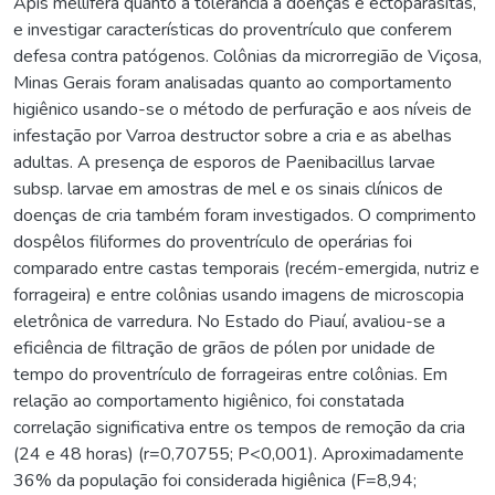
Apis mellifera quanto à tolerância a doenças e ectoparasitas,
e investigar características do proventrículo que conferem
defesa contra patógenos. Colônias da microrregião de Viçosa,
Minas Gerais foram analisadas quanto ao comportamento
higiênico usando-se o método de perfuração e aos níveis de
infestação por Varroa destructor sobre a cria e as abelhas
adultas. A presença de esporos de Paenibacillus larvae
subsp. larvae em amostras de mel e os sinais clínicos de
doenças de cria também foram investigados. O comprimento
dospêlos filiformes do proventrículo de operárias foi
comparado entre castas temporais (recém-emergida, nutriz e
forrageira) e entre colônias usando imagens de microscopia
eletrônica de varredura. No Estado do Piauí, avaliou-se a
eficiência de filtração de grãos de pólen por unidade de
tempo do proventrículo de forrageiras entre colônias. Em
relação ao comportamento higiênico, foi constatada
correlação significativa entre os tempos de remoção da cria
(24 e 48 horas) (r=0,70755; P<0,001). Aproximadamente
36% da população foi considerada higiênica (F=8,94;