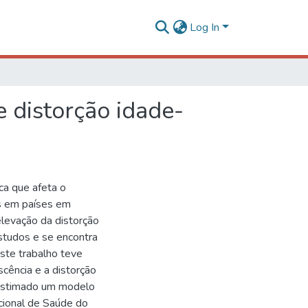
Log In
e distorção idade-
ca que afeta o
s em países em
levação da distorção
studos e se encontra
este trabalho teve
scência e a distorção
i estimado um modelo
acional de Saúde do