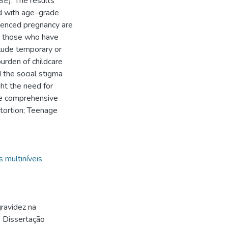
E). The results
ed with age–grade
ienced pregnancy are
o those who have
clude temporary or
urden of childcare
d the social stigma
ght the need for
ide comprehensive
tortion; Teenage
 multiníveis
ravidez na
. Dissertação