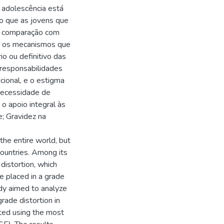
 adolescência está
do que as jovens que
m comparação com
e os mecanismos que
o ou definitivo das
 responsabilidades
ucional, e o estigma
 necessidade de
o apoio integral às
; Gravidez na
the entire world, but
countries. Among its
istortion, which
e placed in a grade
udy aimed to analyze
ade distortion in
ated using the most