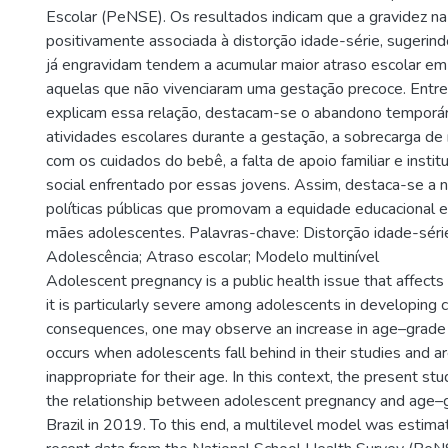
Escolar (PeNSE). Os resultados indicam que a gravidez na
positivamente associada à distorção idade-série, sugerin
já engravidam tendem a acumular maior atraso escolar e
aquelas que não vivenciaram uma gestação precoce. Entr
explicam essa relação, destacam-se o abandono temporári
atividades escolares durante a gestação, a sobrecarga de
com os cuidados do bebê, a falta de apoio familiar e instit
social enfrentado por essas jovens. Assim, destaca-se a
políticas públicas que promovam a equidade educacional e 
mães adolescentes. Palavras-chave: Distorção idade-série
Adolescência; Atraso escolar; Modelo multinível
Adolescent pregnancy is a public health issue that affects 
it is particularly severe among adolescents in developing 
consequences, one may observe an increase in age–grade d
occurs when adolescents fall behind in their studies and ar
inappropriate for their age. In this context, the present st
the relationship between adolescent pregnancy and age–gr
Brazil in 2019. To this end, a multilevel model was estim