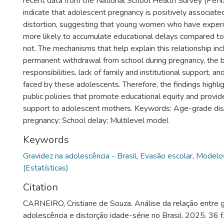
recent data from the National School Health Survey (PeNS
indicate that adolescent pregnancy is positively associat
distortion, suggesting that young women who have exper
more likely to accumulate educational delays compared t
not. The mechanisms that help explain this relationship in
permanent withdrawal from school during pregnancy, the b
responsibilities, lack of family and institutional support, an
faced by these adolescents. Therefore, the findings highli
public policies that promote educational equity and prov
support to adolescent mothers. Keywords: Age-grade dis
pregnancy; School delay; Multilevel model
Keywords
Gravidez na adolescência - Brasil
,
Evasão escolar
,
Modelos
(Estatísticas)
Citation
CARNEIRO, Cristiane de Souza. Análise da relação entre g
adolescência e distorção idade-série no Brasil. 2025. 36 f