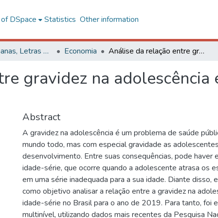
l of DSpace
Statistics
Other information
Ciências Humanas, Letras e Artes
Economia
Análise da relação entre gravidez na adolescência e distorção idade-série no Brasil
tre gravidez na adolescência 
Abstract
A gravidez na adolescência é um problema de saúde públi
mundo todo, mas com especial gravidade as adolescente
desenvolvimento. Entre suas consequências, pode haver e
idade-série, que ocorre quando a adolescente atrasa os e
em uma série inadequada para a sua idade. Diante disso, 
como objetivo analisar a relação entre a gravidez na adole
idade-série no Brasil para o ano de 2019. Para tanto, fo
multinível, utilizando dados mais recentes da Pesquisa N