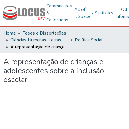
Communities
All of
Oth
&
Statistics
DSpace
inform
Collections
Home
Teses e Dissertações
Ciências Humanas, Letras e Artes
Política Social
A representação de crianças e adolescentes sobre a inclusão escolar
A representação de crianças e
adolescentes sobre a inclusão
escolar