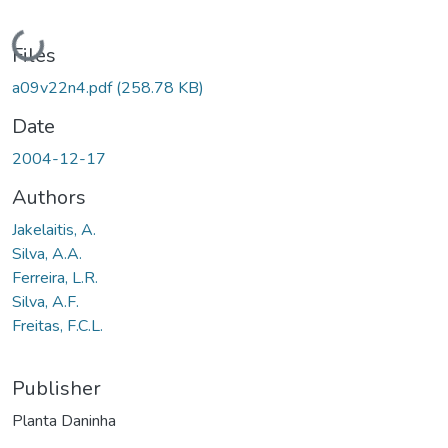
Loading...
Files
a09v22n4.pdf
(258.78 KB)
Date
2004-12-17
Authors
Jakelaitis, A.
Silva, A.A.
Ferreira, L.R.
Silva, A.F.
Freitas, F.C.L.
Publisher
Planta Daninha