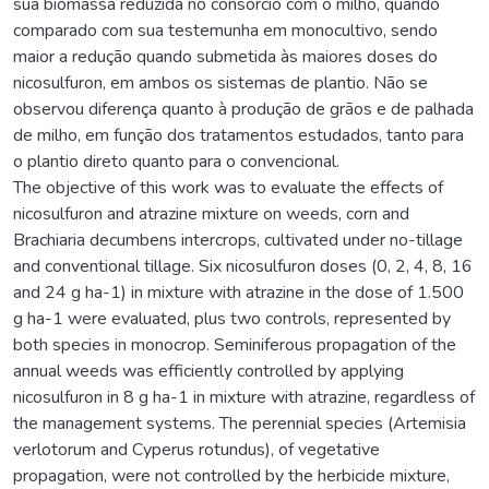
sua biomassa reduzida no consórcio com o milho, quando
comparado com sua testemunha em monocultivo, sendo
maior a redução quando submetida às maiores doses do
nicosulfuron, em ambos os sistemas de plantio. Não se
observou diferença quanto à produção de grãos e de palhada
de milho, em função dos tratamentos estudados, tanto para
o plantio direto quanto para o convencional.
The objective of this work was to evaluate the effects of
nicosulfuron and atrazine mixture on weeds, corn and
Brachiaria decumbens intercrops, cultivated under no-tillage
and conventional tillage. Six nicosulfuron doses (0, 2, 4, 8, 16
and 24 g ha-1) in mixture with atrazine in the dose of 1.500
g ha-1 were evaluated, plus two controls, represented by
both species in monocrop. Seminiferous propagation of the
annual weeds was efficiently controlled by applying
nicosulfuron in 8 g ha-1 in mixture with atrazine, regardless of
the management systems. The perennial species (Artemisia
verlotorum and Cyperus rotundus), of vegetative
propagation, were not controlled by the herbicide mixture,