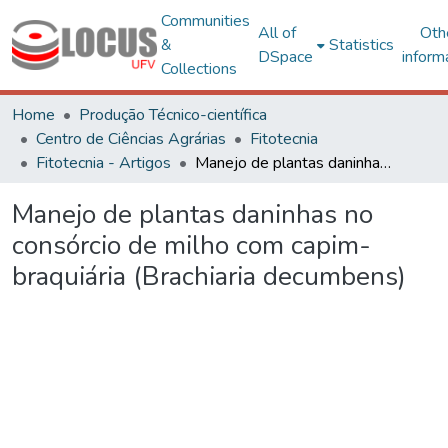
Communities
All of
Oth
&
Statistics
DSpace
inform
Collections
Home
Produção Técnico-científica
Centro de Ciências Agrárias
Fitotecnia
Fitotecnia - Artigos
Manejo de plantas daninhas no consórcio de milho com capim-braquiária (Brachiaria decumbens)
Manejo de plantas daninhas no
consórcio de milho com capim-
braquiária (Brachiaria decumbens)