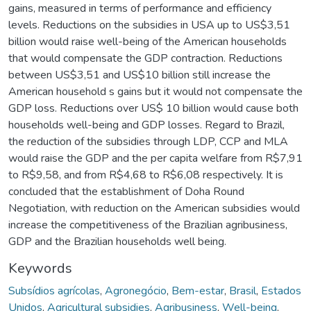
gains, measured in terms of performance and efficiency
levels. Reductions on the subsidies in USA up to US$3,51
billion would raise well-being of the American households
that would compensate the GDP contraction. Reductions
between US$3,51 and US$10 billion still increase the
American household s gains but it would not compensate the
GDP loss. Reductions over US$ 10 billion would cause both
households well-being and GDP losses. Regard to Brazil,
the reduction of the subsidies through LDP, CCP and MLA
would raise the GDP and the per capita welfare from R$7,91
to R$9,58, and from R$4,68 to R$6,08 respectively. It is
concluded that the establishment of Doha Round
Negotiation, with reduction on the American subsidies would
increase the competitiveness of the Brazilian agribusiness,
GDP and the Brazilian households well being.
Keywords
Subsídios agrícolas
,
Agronegócio
,
Bem-estar
,
Brasil
,
Estados
Unidos
,
Agricultural subsidies
,
Agribusiness
,
Well-being
,