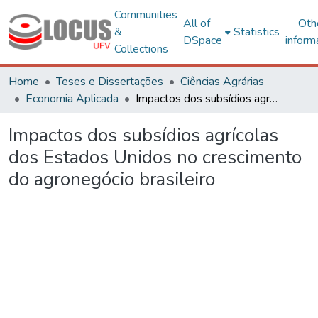
Communities
All of
Oth
&
Statistics
DSpace
inform
Collections
Home
Teses e Dissertações
Ciências Agrárias
Economia Aplicada
Impactos dos subsídios agrícolas dos Estados Unidos no crescimento do agronegócio brasileiro
Impactos dos subsídios agrícolas
dos Estados Unidos no crescimento
do agronegócio brasileiro