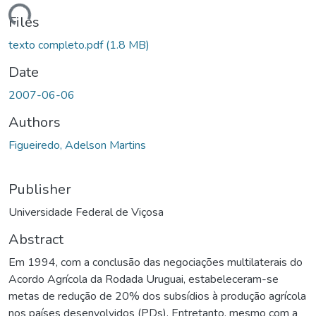
ading...
Files
texto completo.pdf
(1.8 MB)
Date
2007-06-06
Authors
Figueiredo, Adelson Martins
Publisher
Universidade Federal de Viçosa
Abstract
Em 1994, com a conclusão das negociações multilaterais do
Acordo Agrícola da Rodada Uruguai, estabeleceram-se
metas de redução de 20% dos subsídios à produção agrícola
nos países desenvolvidos (PDs). Entretanto, mesmo com a