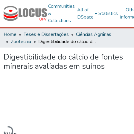
Communities
All of
Oth
&
Statistics
DSpace
inform
Collections
Home
Teses e Dissertações
Ciências Agrárias
Zootecnia
Digestibilidade do cálcio de fontes minerais avaliadas em suínos
Digestibilidade do cálcio de fontes
minerais avaliadas em suínos
Loading...