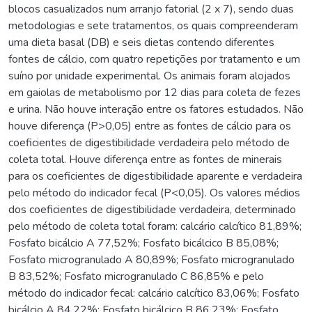
blocos casualizados num arranjo fatorial (2 x 7), sendo duas
metodologias e sete tratamentos, os quais compreenderam
uma dieta basal (DB) e seis dietas contendo diferentes
fontes de cálcio, com quatro repetições por tratamento e um
suíno por unidade experimental. Os animais foram alojados
em gaiolas de metabolismo por 12 dias para coleta de fezes
e urina. Não houve interação entre os fatores estudados. Não
houve diferença (P>0,05) entre as fontes de cálcio para os
coeficientes de digestibilidade verdadeira pelo método de
coleta total. Houve diferença entre as fontes de minerais
para os coeficientes de digestibilidade aparente e verdadeira
pelo método do indicador fecal (P<0,05). Os valores médios
dos coeficientes de digestibilidade verdadeira, determinado
pelo método de coleta total foram: calcário calcítico 81,89%;
Fosfato bicálcio A 77,52%; Fosfato bicálcico B 85,08%;
Fosfato microgranulado A 80,89%; Fosfato microgranulado
B 83,52%; Fosfato microgranulado C 86,85% e pelo
método do indicador fecal: calcário calcítico 83,06%; Fosfato
bicálcio A 84,22%; Fosfato bicálcico B 86,23%; Fosfato