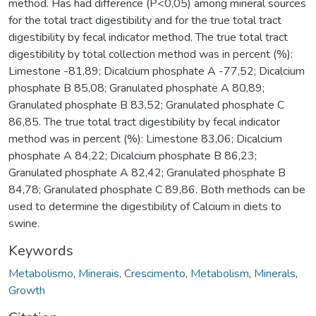
method. Has had difference (P<0,05) among mineral sources
for the total tract digestibility and for the true total tract
digestibility by fecal indicator method. The true total tract
digestibility by total collection method was in percent (%):
Limestone -81,89; Dicalcium phosphate A -77,52; Dicalcium
phosphate B 85,08; Granulated phosphate A 80,89;
Granulated phosphate B 83,52; Granulated phosphate C
86,85. The true total tract digestibility by fecal indicator
method was in percent (%): Limestone 83,06; Dicalcium
phosphate A 84,22; Dicalcium phosphate B 86,23;
Granulated phosphate A 82,42; Granulated phosphate B
84,78; Granulated phosphate C 89,86. Both methods can be
used to determine the digestibility of Calcium in diets to
swine.
Keywords
Metabolismo
,
Minerais
,
Crescimento
,
Metabolism
,
Minerals
,
Growth