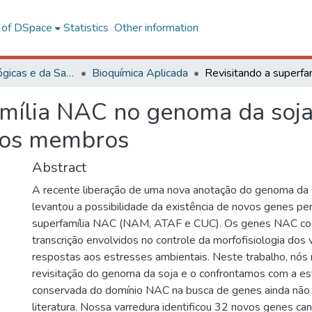
l of DSpace
Statistics
Other information
Ciências Biológicas e da Saúde
Bioquímica Aplicada
mília NAC no genoma da soja:
ovos membros
Abstract
A recente liberação de uma nova anotação do genoma da 
levantou a possibilidade da existência de novos genes pe
superfamília NAC (NAM, ATAF e CUC). Os genes NAC cod
transcrição envolvidos no controle da morfofisiologia dos 
respostas aos estresses ambientais. Neste trabalho, nós 
revisitação do genoma da soja e o confrontamos com a es
conservada do domínio NAC na busca de genes ainda não 
literatura. Nossa varredura identificou 32 novos genes can