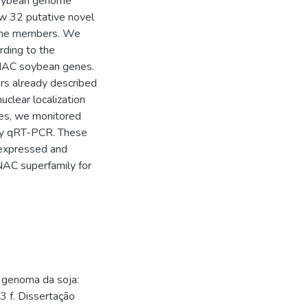
soybean genome
w 32 putative novel
ene members. We
rding to the
 NAC soybean genes.
s already described
uclear localization
yses, we monitored
by qRT-PCR. These
 expressed and
AC superfamily for
 genoma da soja:
3 f. Dissertação