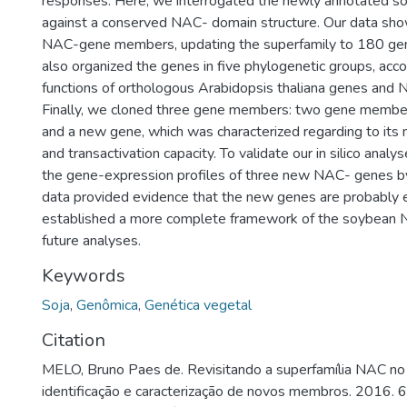
responses. Here, we interrogated the newly annotated 
against a conserved NAC- domain structure. Our data sho
NAC-gene members, updating the superfamily to 180 g
also organized the genes in five phylogenetic groups, acco
functions of orthologous Arabidopsis thaliana genes and
Finally, we cloned three gene members: two gene member
and a new gene, which was characterized regarding to its n
and transactivation capacity. To validate our in silico anal
the gene-expression profiles of three new NAC- genes 
data provided evidence that the new genes are probably
established a more complete framework of the soybean N
future analyses.
Keywords
Soja
,
Genômica
,
Genética vegetal
Citation
MELO, Bruno Paes de. Revisitando a superfamília NAC no
identificação e caracterização de novos membros. 2016. 6