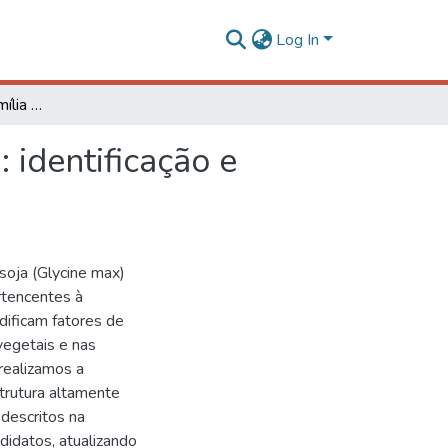
Log In
Revisitando a superfamília NAC no genoma da soja: identificação e caracterização de novos membros
 identificação e
soja (Glycine max)
rtencentes à
ificam fatores de
vegetais e nas
realizamos a
trutura altamente
descritos na
didatos, atualizando