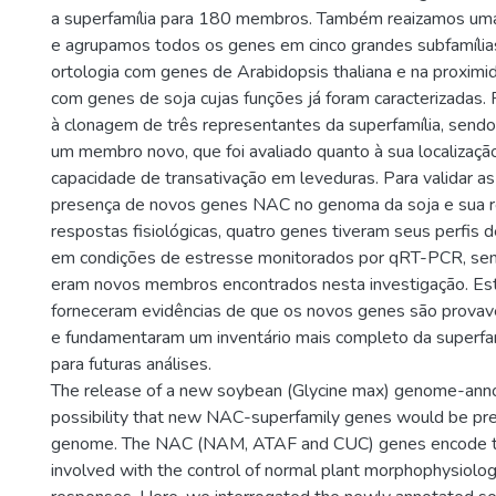
a superfamília para 180 membros. Também reaizamos uma 
e agrupamos todos os genes em cinco grandes subfamília
ortologia com genes de Arabidopsis thaliana e na proximi
com genes de soja cujas funções já foram caracterizadas.
à clonagem de três representantes da superfamília, sendo 
um membro novo, que foi avaliado quanto à sua localização
capacidade de transativação em leveduras. Para validar as a
presença de novos genes NAC no genoma da soja e sua 
respostas fisiológicas, quatro genes tiveram seus perfis 
em condições de estresse monitorados por qRT-PCR, sen
eram novos membros encontrados nesta investigação. Es
forneceram evidências de que os novos genes são prova
e fundamentaram um inventário mais completo da superfa
para futuras análises.
The release of a new soybean (Glycine max) genome-anno
possibility that new NAC-superfamily genes would be pr
genome. The NAC (NAM, ATAF and CUC) genes encode tra
involved with the control of normal plant morphophysiolo