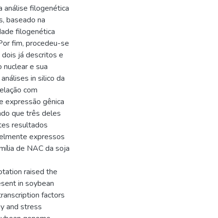
análise filogenética
s, baseado na
dade filogenética
 Por fim, procedeu-se
dois já descritos e
 nuclear e sua
nálises in silico da
relação com
de expressão gênica
do que três deles
tes resultados
velmente expressos
mília de NAC da soja
tation raised the
esent in soybean
nscription factors
gy and stress