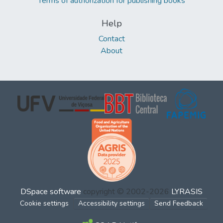
Terms of authorization for publishing books
Help
Contact
About
DSpace software
copyright © 2002-2026
LYRASIS
Cookie settings
Accessibility settings
Send Feedback