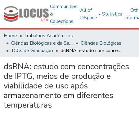
Communities
All of
Oth
&
Statistics
DSpace
inform
Collections
Home
Trabalhos Acadêmicos
Ciências Biológicas e da Saúde
Ciências Biológicas
TCCs de Graduação
dsRNA: estudo com concentrações de IPTG, meios de produção e viabilidade de uso após armazenamento em diferentes temperaturas
dsRNA: estudo com concentrações
de IPTG, meios de produção e
viabilidade de uso após
armazenamento em diferentes
temperaturas