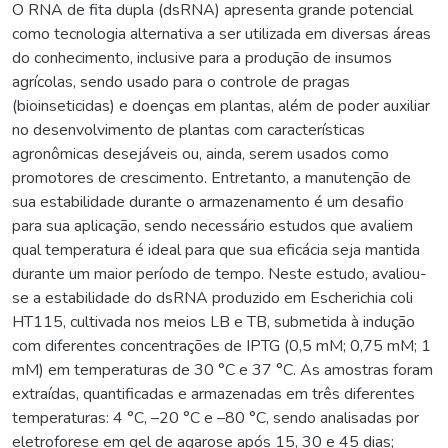
O RNA de fita dupla (dsRNA) apresenta grande potencial
como tecnologia alternativa a ser utilizada em diversas áreas
do conhecimento, inclusive para a produção de insumos
agrícolas, sendo usado para o controle de pragas
(bioinseticidas) e doenças em plantas, além de poder auxiliar
no desenvolvimento de plantas com características
agronômicas desejáveis ou, ainda, serem usados como
promotores de crescimento. Entretanto, a manutenção de
sua estabilidade durante o armazenamento é um desafio
para sua aplicação, sendo necessário estudos que avaliem
qual temperatura é ideal para que sua eficácia seja mantida
durante um maior período de tempo. Neste estudo, avaliou-
se a estabilidade do dsRNA produzido em Escherichia coli
HT115, cultivada nos meios LB e TB, submetida à indução
com diferentes concentrações de IPTG (0,5 mM; 0,75 mM; 1
mM) em temperaturas de 30 °C e 37 °C. As amostras foram
extraídas, quantificadas e armazenadas em três diferentes
temperaturas: 4 °C, –20 °C e –80 °C, sendo analisadas por
eletroforese em gel de agarose após 15, 30 e 45 dias;