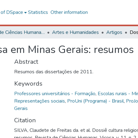
l of DSpace
Statistics
Other information
Centro de Ciências Humanas, Letras e Artes
Artes e Humanidades
Artigos
osa em Minas Gerais: resumos
Abstract
Resumos das dissertações de 2011.
Keywords
Professores universitários - Formação
,
Escolas rurais - Mi
Representações sociais
,
ProUni (Programa) - Brasil
,
ProJ
Gerais
Citation
SILVA, Claudete de Freitas da. et al. Dossiê cultura religi
resumos. Revista de Ciências Humanas, Viçosa, v. 11, n. 2,