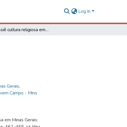
Log In
Dossiê cultura religiosa em Minas Gerais: resumos
nas Gerais
,
ovem Campo - Mins
osa em Minas Gerais:
 p. 461-465, jul./dez.