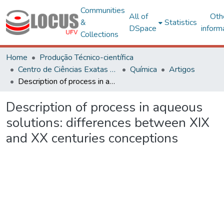
Communities
All of
Oth
&
Statistics
DSpace
inform
Collections
Home
Produção Técnico-científica
Centro de Ciências Exatas e Tecnológicas
Química
Artigos
Description of process in aqueous solutions: differences between XIX and XX centuries conceptions
Description of process in aqueous
solutions: differences between XIX
and XX centuries conceptions