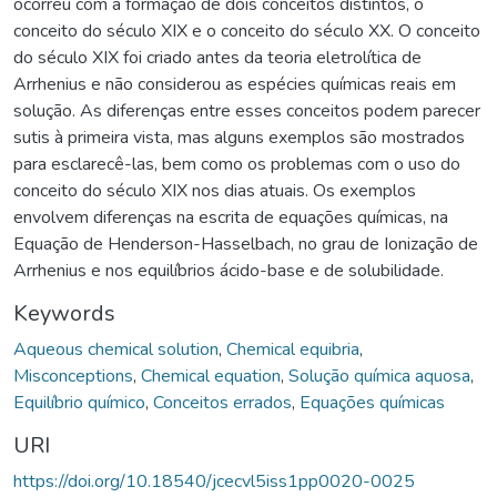
ocorreu com a formação de dois conceitos distintos, o
conceito do século XIX e o conceito do século XX. O conceito
do século XIX foi criado antes da teoria eletrolítica de
Arrhenius e não considerou as espécies químicas reais em
solução. As diferenças entre esses conceitos podem parecer
sutis à primeira vista, mas alguns exemplos são mostrados
para esclarecê-las, bem como os problemas com o uso do
conceito do século XIX nos dias atuais. Os exemplos
envolvem diferenças na escrita de equações químicas, na
Equação de Henderson-Hasselbach, no grau de Ionização de
Arrhenius e nos equilíbrios ácido-base e de solubilidade.
Keywords
Aqueous chemical solution
,
Chemical equibria
,
Misconceptions
,
Chemical equation
,
Solução química aquosa
,
Equilíbrio químico
,
Conceitos errados
,
Equações químicas
URI
https://doi.org/10.18540/jcecvl5iss1pp0020-0025