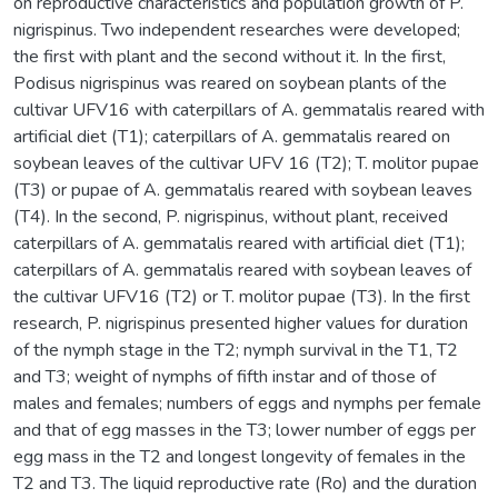
on reproductive characteristics and population growth of P.
nigrispinus. Two independent researches were developed;
the first with plant and the second without it. In the first,
Podisus nigrispinus was reared on soybean plants of the
cultivar UFV16 with caterpillars of A. gemmatalis reared with
artificial diet (T1); caterpillars of A. gemmatalis reared on
soybean leaves of the cultivar UFV 16 (T2); T. molitor pupae
(T3) or pupae of A. gemmatalis reared with soybean leaves
(T4). In the second, P. nigrispinus, without plant, received
caterpillars of A. gemmatalis reared with artificial diet (T1);
caterpillars of A. gemmatalis reared with soybean leaves of
the cultivar UFV16 (T2) or T. molitor pupae (T3). In the first
research, P. nigrispinus presented higher values for duration
of the nymph stage in the T2; nymph survival in the T1, T2
and T3; weight of nymphs of fifth instar and of those of
males and females; numbers of eggs and nymphs per female
and that of egg masses in the T3; lower number of eggs per
egg mass in the T2 and longest longevity of females in the
T2 and T3. The liquid reproductive rate (Ro) and the duration