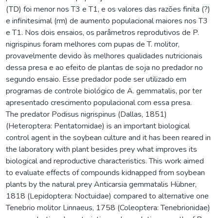
(TD) foi menor nos T3 e T1, e os valores das razões finita (?)
e infinitesimal (rm) de aumento populacional maiores nos T3
e T1. Nos dois ensaios, os parâmetros reprodutivos de P.
nigrispinus foram melhores com pupas de T. molitor,
provavelmente devido às melhores qualidades nutricionais
dessa presa e ao efeito de plantas de soja no predador no
segundo ensaio. Esse predador pode ser utilizado em
programas de controle biológico de A. gemmatalis, por ter
apresentado crescimento populacional com essa presa.
The predator Podisus nigrispinus (Dallas, 1851)
(Heteroptera: Pentatomidae) is an important biological
control agent in the soybean culture and it has been reared in
the laboratory with plant besides prey what improves its
biological and reproductive characteristics. This work aimed
to evaluate effects of compounds kidnapped from soybean
plants by the natural prey Anticarsia gemmatalis Hübner,
1818 (Lepidoptera: Noctuidae) compared to alternative one
Tenebrio molitor Linnaeus, 1758 (Coleoptera: Tenebrionidae)