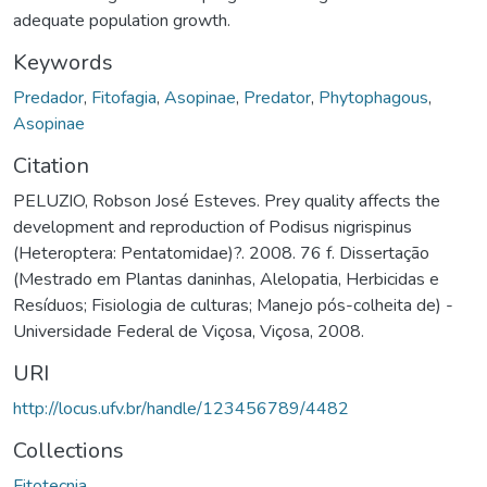
adequate population growth.
Keywords
Predador
,
Fitofagia
,
Asopinae
,
Predator
,
Phytophagous
,
Asopinae
Citation
PELUZIO, Robson José Esteves. Prey quality affects the
development and reproduction of Podisus nigrispinus
(Heteroptera: Pentatomidae)?. 2008. 76 f. Dissertação
(Mestrado em Plantas daninhas, Alelopatia, Herbicidas e
Resíduos; Fisiologia de culturas; Manejo pós-colheita de) -
Universidade Federal de Viçosa, Viçosa, 2008.
URI
http://locus.ufv.br/handle/123456789/4482
Collections
Fitotecnia