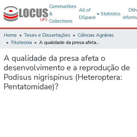
Communities
All of
Oth
&
Statistics
DSpace
inform
Collections
Home
Teses e Dissertações
Ciências Agrárias
Fitotecnia
A qualidade da presa afeta o desenvolvimento e a reprodução de Podisus nigrispinus (Heteroptera: Pentatomidae)?
A qualidade da presa afeta o
desenvolvimento e a reprodução de
Podisus nigrispinus (Heteroptera:
Pentatomidae)?