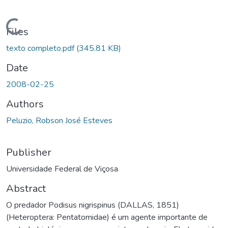
ading...
Files
texto completo.pdf
(345.81 KB)
Date
2008-02-25
Authors
Peluzio, Robson José Esteves
Publisher
Universidade Federal de Viçosa
Abstract
O predador Podisus nigrispinus (DALLAS, 1851)
(Heteroptera: Pentatomidae) é um agente importante de