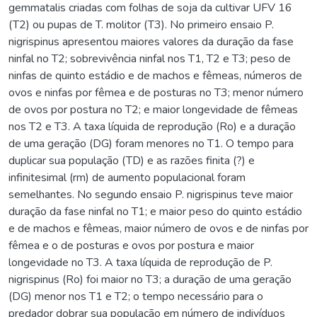
gemmatalis criadas com folhas de soja da cultivar UFV 16
(T2) ou pupas de T. molitor (T3). No primeiro ensaio P.
nigrispinus apresentou maiores valores da duração da fase
ninfal no T2; sobrevivência ninfal nos T1, T2 e T3; peso de
ninfas de quinto estádio e de machos e fêmeas, números de
ovos e ninfas por fêmea e de posturas no T3; menor número
de ovos por postura no T2; e maior longevidade de fêmeas
nos T2 e T3. A taxa líquida de reprodução (Ro) e a duração
de uma geração (DG) foram menores no T1. O tempo para
duplicar sua população (TD) e as razões finita (?) e
infinitesimal (rm) de aumento populacional foram
semelhantes. No segundo ensaio P. nigrispinus teve maior
duração da fase ninfal no T1; e maior peso do quinto estádio
e de machos e fêmeas, maior número de ovos e de ninfas por
fêmea e o de posturas e ovos por postura e maior
longevidade no T3. A taxa líquida de reprodução de P.
nigrispinus (Ro) foi maior no T3; a duração de uma geração
(DG) menor nos T1 e T2; o tempo necessário para o
predador dobrar sua população em número de indivíduos