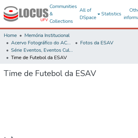
Communities
All of
Oth
&
Statistics
DSpace
inform
Collections
Home
Memória Institucional
Acervo Fotográfico do ACH-UFV
Fotos da ESAV
Série Eventos, Eventos Culturais e Projetos
Time de Futebol da ESAV
Time de Futebol da ESAV
Loading...