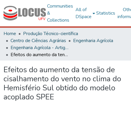
Communities
All of
Oth
&
Statistics
DSpace
inform
Collections
Home
Produção Técnico-científica
Centro de Ciências Agrárias
Engenharia Agrícola
Engenharia Agrícola - Artigos
Efeitos do aumento da tensão de cisalhamento do vento no clima do Hemisfério Sul obtido do modelo acoplado SPEE
Efeitos do aumento da tensão de
cisalhamento do vento no clima do
Hemisfério Sul obtido do modelo
acoplado SPEE