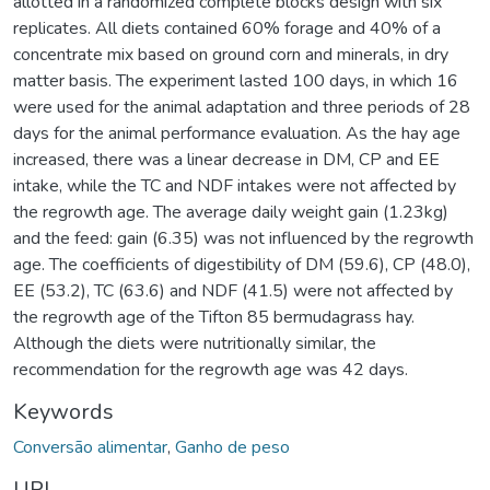
allotted in a randomized complete blocks design with six
replicates. All diets contained 60% forage and 40% of a
concentrate mix based on ground corn and minerals, in dry
matter basis. The experiment lasted 100 days, in which 16
were used for the animal adaptation and three periods of 28
days for the animal performance evaluation. As the hay age
increased, there was a linear decrease in DM, CP and EE
intake, while the TC and NDF intakes were not affected by
the regrowth age. The average daily weight gain (1.23kg)
and the feed: gain (6.35) was not influenced by the regrowth
age. The coefficients of digestibility of DM (59.6), CP (48.0),
EE (53.2), TC (63.6) and NDF (41.5) were not affected by
the regrowth age of the Tifton 85 bermudagrass hay.
Although the diets were nutritionally similar, the
recommendation for the regrowth age was 42 days.
Keywords
Conversão alimentar
,
Ganho de peso
URI