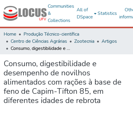
Communities
All of
Oth
&
Statistics
DSpace
inform
Collections
Home
Produção Técnico-científica
Centro de Ciências Agrárias
Zootecnia
Artigos
Consumo, digestibilidade e desempenho de novilhos alimentados com rações à base de feno de Capim-Tifton 85, em diferentes idades de rebrota
Consumo, digestibilidade e
desempenho de novilhos
alimentados com rações à base de
feno de Capim-Tifton 85, em
diferentes idades de rebrota