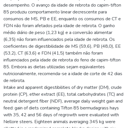
desempenho. O avanço da idade de rebrota do capim-tifton
85 produziu comportamento linear decrescente para
consumos de MS, PB e EE, enquanto os consumos de CT e
FDN não foram afetados pela idade de rebrota. O ganho
médio diário de peso (1,23 kg) e a conversão alimentar
(6,35) não foram influenciados pela idade de rebrota. Os
coeficientes de digestibilidade de MS (59,6), PB (48,0), EE
(53,2), CT (63,6) e FDN (41,5) também não foram
influenciados pela idade de rebrota do feno de capim-tifton
85. Embora as dietas utilizadas sejam eqüivalentes
nutricionalmente, recomenda-se a idade de corte de 42 dias
de rebrota.
Intake and apparent digestibilities of dry matter (DM), crude
protein (CP), ether extract (EE), total carbohydrates (TC) and
neutral detergent fiber (NDF), average daily weight gain and
feed: gain of diets containing Tifton 85 bermudagrass hays
with 35, 42 and 56 days of regrowth were evaluated with
Nellore steers. Eighteen animals averaging 345 kg were