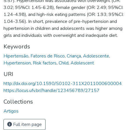
5.57). Hypertension was associated with overweight (OR:
3.02; 95%CI: 1.45-6.28), female gender (OR: 2.49; 95%CI:
1.24-4.98), and high-risk eating patterns (OR: 1.93; 95%CI:
1.04-3.56). In short, prevalence of pre-hypertension and
hypertension in children and adolescents was higher among
girls and individuals with overweight and inadequate diet.
Keywords
Hipertensão
,
Fatores de Risco
,
Criança
,
Adolescente
,
Hypertension
,
Risk factors
,
Child
,
Adolescent
URI
http://dx.doi.org/10.1590/S0102-311X2011000600004
https://locus.ufv.br//handle/123456789/27157
Collections
Artigos
Full item page