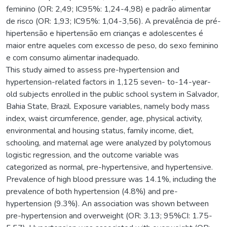
feminino (OR: 2,49; IC95%: 1,24-4,98) e padrão alimentar
de risco (OR: 1,93; IC95%: 1,04-3,56). A prevalência de pré-
hipertensão e hipertensão em crianças e adolescentes é
maior entre aqueles com excesso de peso, do sexo feminino
e com consumo alimentar inadequado.
This study aimed to assess pre-hypertension and
hypertension-related factors in 1,125 seven- to-14-year-
old subjects enrolled in the public school system in Salvador,
Bahia State, Brazil. Exposure variables, namely body mass
index, waist circumference, gender, age, physical activity,
environmental and housing status, family income, diet,
schooling, and maternal age were analyzed by polytomous
logistic regression, and the outcome variable was
categorized as normal, pre-hypertensive, and hypertensive.
Prevalence of high blood pressure was 14.1%, including the
prevalence of both hypertension (4.8%) and pre-
hypertension (9.3%). An association was shown between
pre-hypertension and overweight (OR: 3.13; 95%CI: 1.75-