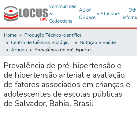
Communities
All of
Oth
&
Statistics
DSpace
inform
Collections
Home
Produção Técnico-científica
Centro de Ciências Biológicas e da Saúde
Nutrição e Saúde
Artigos
Prevalência de pré-hipertensão e de hipertensão arterial e avaliação de fatores associados em crianças e adolescentes de escolas públicas de Salvador, Bahia, Brasil
Prevalência de pré-hipertensão e
de hipertensão arterial e avaliação
de fatores associados em crianças e
adolescentes de escolas públicas
de Salvador, Bahia, Brasil