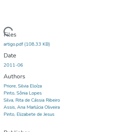
ading...
Files
artigo.pdf
(108.33 KB)
Date
2011-06
Authors
Priore, Silvia Eloíza
Pinto, Sônia Lopes
Silva, Rita de Cássia Ribeiro
Assis, Ana Marlúcia Oliveira
Pinto, Elizabete de Jesus