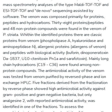
mass spectrometry analyses of the type Maldi-TOF-TOF and
ESI-TOF-TOF and "de novo" sequencing assisted by
software. The venom was composed primarily for proteins,
peptides and hydrocarbons. Thirty-eight proteins/peptides
and 48 non-protein compounds were found in the venom of
P. striata. Whithin the identified proteins there are classic
proteins from venom (phospholipase A, hyaluronidase and
aminopeptidase N), allergenic proteins (allergens of venom)
and peptides with biological activity (buforin, dinoponeratoxin
Da-1837, U10-ctenitoxin Pn1a and sarafotoxin). Mainly long
chain hydrocarbons (C19 - C36) were found among non-
protein compounds. The antimicrobial activity of the venom
was tested from venom purified by reversed-phase and ion
exchange HPLC. Five fractions derived from the fractionation
by reverse phase showed high antimicrobial activity against
gram- positive and gram negative bacteria, but only
analgesine 2, with reported antimicrobial activity, was
identified in one of the fractions. To assess the