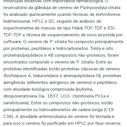
moléculas bioativas com importância farmacológica. O
reservatório da glândula de veneno de Pachycondyla striata
foi analisado quimicamente usando técnicas de eletroforese
bidimensional, HPLC e GC, seguido de análises de
espectrometria de massas do tipo Maldi-TOF-TOF e ESI-
TOF-TOF e técnica de sequenciamento de novo assistida por
software. O veneno de P. striata foi composto principalmente
por proteínas, peptídeos e hidrocarbonetos. Trinta e oito
proteínas/peptídeos e 48 compostos não-proteicos, foram
encontrados compondo o veneno de P. striata. Entre as
proteínas identificadas estão proteínas clássicas de veneno
(fosfolipase A, hialuronidase e aminopeptidase N), proteínas
alergênicas (diferentes alérgenos de veneno) e peptídeos
com atividade biológica comprovada (buforina,
dinoponeratoxina Da- 1837, U10- ctenitoxina Pn1a e
sarafotoxina). Entre os compostos não-proteicos, estão
principalmente os hidrocarbonetos de cadeia longa (C19-
C36). A atividade antimicrobiana do veneno foi testada e
para isso o veneno foi purificado em HPLC por fase-reversa