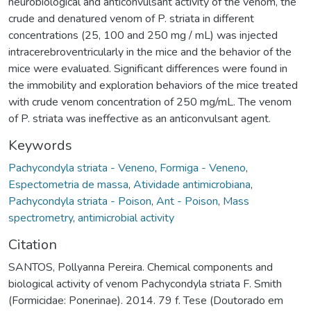
neurobiological and anticonvulsant activity of the venom, the
crude and denatured venom of P. striata in different
concentrations (25, 100 and 250 mg / mL) was injected
intracerebroventricularly in the mice and the behavior of the
mice were evaluated. Significant differences were found in
the immobility and exploration behaviors of the mice treated
with crude venom concentration of 250 mg/mL. The venom
of P. striata was ineffective as an anticonvulsant agent.
Keywords
Pachycondyla striata - Veneno
,
Formiga - Veneno
,
Espectometria de massa
,
Atividade antimicrobiana
,
Pachycondyla striata - Poison
,
Ant - Poison
,
Mass
spectrometry
,
antimicrobial activity
Citation
SANTOS, Pollyanna Pereira. Chemical components and
biological activity of venom Pachycondyla striata F. Smith
(Formicidae: Ponerinae). 2014. 79 f. Tese (Doutorado em