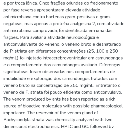
e por troca iônica. Cinco frações oriundas do fracionamento
por fase reversa apresentaram elevada atividade
antimicrobiana contra bactérias gram-positivas e gram-
negativas, mas apenas a proteína analgesina 2, com atividade
antimicrobiana comprovada, foi identificada em uma das
frações. Para avaliar a atividade neurobiológica e
anticonvulsivante do veneno, o veneno bruto e desnaturado
de P. striata em diferentes concentrações (25, 100 e 250
mg/mL) foi injetado intracerebroventricular em camundongos
e o comportamento dos camundongos avaliado. Diferenças
significativas foram observadas nos comportamentos de
imobilidade e exploração dos camundongos tratados com
veneno bruto na concentração de 250 mg/mL. Entretanto o
veneno de P. striata foi pouco eficiente como anticonvulsivo.
The venom produced by ants has been reported as a rich
source of bioactive molecules with possible pharmacological
importance. The reservoir of the venom gland of
Pachycondyla striata was chemically analyzed with two-
dimensional electrophoresis, HPLC and GC, followed by