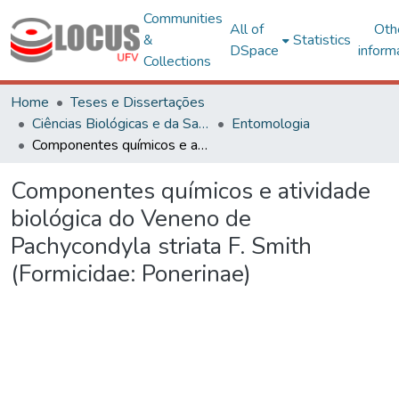
Communities
All of
Oth
&
Statistics
DSpace
inform
Collections
Home
Teses e Dissertações
Ciências Biológicas e da Saúde
Entomologia
Componentes químicos e atividade biológica do Veneno de Pachycondyla striata F. Smith (Formicidae: Ponerinae)
Componentes químicos e atividade
biológica do Veneno de
Pachycondyla striata F. Smith
(Formicidae: Ponerinae)