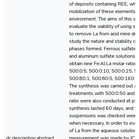
of deposits containing REE, whic
mobilization of these elements i
environment. The aims of this s
evaluate the viability of using sy
to remove La from acid mine dra
study the nature and stability of
phases formed. Ferrous sulfate,
and aluminum sulfate solutions 
obtain nine Fe:Al:La molar ratios
500:0:5, 500:0:10, 500:0:25, 5
500:80:1, 500:80:5, 500:160:1
The synthesis was carried out a
treatments with 500:0:50 and 
ratio were also conducted at pH
synthesis lasted 60 days, and t
suspensions was checked weekly
when necessary. In order to eva
of La from the aqueous solution, 
dc.description.abstract
measurement was made by ICP-