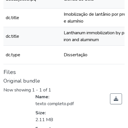
Imobilização de lantânio por pre
dc.title
e alumínio
Lanthanum immobilization by prec
dc.title
iron and aluminum
dc.type
Dissertação
Files
Original bundle
Now showing
1 - 1 of 1
Name:
texto completo.pdf
Size:
2.11 MB