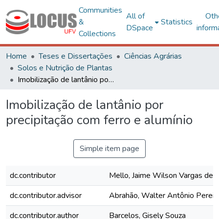
Communities
All of
Oth
&
Statistics
DSpace
inform
Collections
Home
Teses e Dissertações
Ciências Agrárias
Solos e Nutrição de Plantas
Imobilização de lantânio por precipitação com ferro e alumínio
Imobilização de lantânio por
precipitação com ferro e alumínio
Simple item page
dc.contributor
Mello, Jaime Wilson Vargas de
dc.contributor.advisor
Abrahão, Walter Antônio Pereir
dc.contributor.author
Barcelos, Gisely Souza