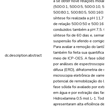
a se obter nove relações molare
(500:0:1, 500:0:5, 500:0:10, 50
500:80:1, 500:80:5, 500:160:1
síntese foi realizada a pH 11,7 
de relação 500:0:50 e 500:160
conduzidos também a pH 7,5. O
síntese foi de 60 dias e, seman
suspensão foi aferido e corrigido
Para avaliar a remoção do lantân
também foi feita sua quantificaç
dc.description.abstract
meio de ICP-OES. A fase sólida f
por análises de espectroscopia d
difusa (ERD), difratometria de r
microscopia eletrônica de varr
potencial de remobilização do la
fase sólida foi avaliado por ext
em água e por extração das fase
Hidroxilamina 0,5 mol L-1. Todo
apresentaram alta eficiência de