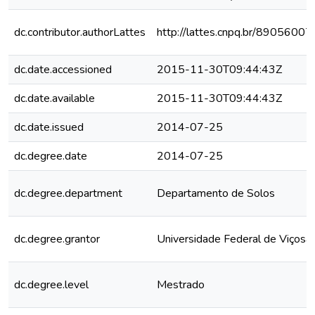
dc.contributor.authorLattes
http://lattes.cnpq.br/890560
dc.date.accessioned
2015-11-30T09:44:43Z
dc.date.available
2015-11-30T09:44:43Z
dc.date.issued
2014-07-25
dc.degree.date
2014-07-25
dc.degree.department
Departamento de Solos
dc.degree.grantor
Universidade Federal de Viçosa
dc.degree.level
Mestrado