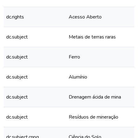
dc.rights
Acesso Aberto
dc.subject
Metais de terras raras
dc.subject
Ferro
dc.subject
Alumínio
dc.subject
Drenagem ácida de mina
dc.subject
Resíduos de mineração
dc.subject.cnpq
Ciência do Solo