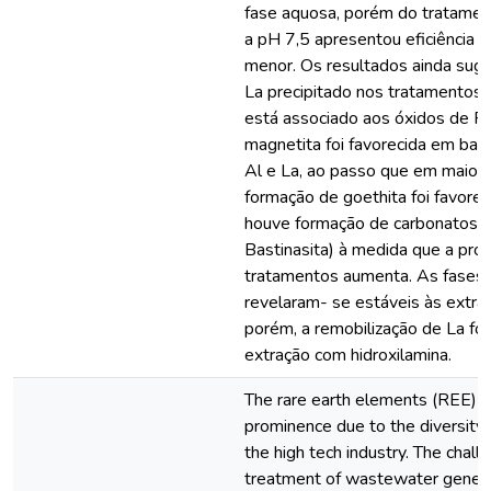
fase aquosa, porém do tratamen
a pH 7,5 apresentou eficiência l
menor. Os resultados ainda sug
La precipitado nos tratamentos
está associado aos óxidos de F
magnetita foi favorecida em bai
Al e La, ao passo que em maiore
formação de goethita foi favorec
houve formação de carbonatos d
Bastinasita) à medida que a pro
tratamentos aumenta. As fases 
revelaram- se estáveis às extra
porém, a remobilização de La foi
extração com hidroxilamina.
The rare earth elements (REE) 
prominence due to the diversity o
the high tech industry. The chall
treatment of wastewater genera