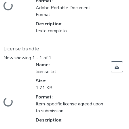
Format:
Loading...
Adobe Portable Document
Format
Description:
texto completo
License bundle
Now showing
1 - 1 of 1
Name:
license.txt
Size:
1.71 KB
Format:
Loading...
Item-specific license agreed upon
to submission
Description: