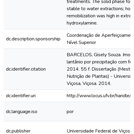
treatments. The solid phase fo
stable to water extractions; how
remobilization was high in extrac
hydroxylamine.
Coordenação de Aperfeiçoamen
dc.description.sponsorship
Nível Superior
BARCELOS, Gisely Souza. Imobi
lantânio por precipitação com fer
dc.identifier.citation
2014. 55 f. Dissertação (Mestr
Nutrição de Plantas) - Universi
Viçosa, Viçosa. 2014.
dc.identifier.uri
http://www.locus.ufv.br/hand
dc.language.iso
por
dc.publisher
Universidade Federal de Viçosa