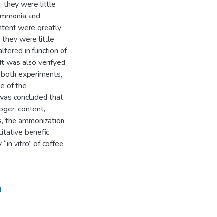
 they were little
 ammonia and
tent were greatly
 they were little
tered in function of
It was also verifyed
n both experiments,
ne of the
 was concluded that
rogen content,
ss, the ammonization
itative benefic
“in vitro” of coffee
l