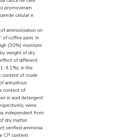
 da casca de café.
 não promoveram
parede celular e
 of ammonization on
 of coffee peel. In
high (30%) moisture
by weight of dry
ffect of different
1, 4.1%), in the
e content of crude
 of anhydrous
e content of
gen in acid detergent
espectively, were
nia, independent from
 of dry matter
ot verified ammonia
he CP content