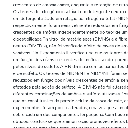
crescentes de amônia anidra, enquanto a retenção de nitro
Os teores de nitrogênio insolúvel em detergente neutro e 
em detergente ácido em relação ao nitrogênio total (NI
respectivamente, foram sensivelmente reduzidos em funçã
crescentes de amônia, independentemente do teor de umi
digestibilidade “in vitro” da matéria seca (DIVMS) e à fib
neutro (DIVFDN), não foi verificado efeito de níveis de 
variáveis. No Experimento II, verificou-se que os teores
em função dos níveis crescentes de amônia, sendo, porém
pelos níveis de sulfeto. A RN diminuiu com os aumentos d
e de sulfeto. Os teores de NIDN/NT e NIDA/NT foram s
reduzidos em função dos níveis crescentes de amônia, se
afetados pela adição de sulfeto. A DIVMS não foi alterad
diferentes combinações de amônia e sulfeto utilizadas. V
que os constituintes da parede celular da casca de café,
experimentos, foram pouco alterados, uma vez que a ampl
sobre cada um dos componentes foi pequena. Com base n
obtidos, concluiu-se que a amonização promoveu efeitos 