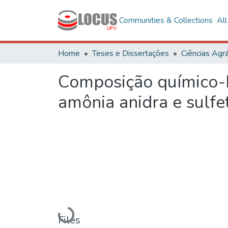
Communities & Collections
Al
Home
Teses e Dissertações
Ciências Agrá
Composição químico-b
amônia anidra e sulfe
Loading...
Files