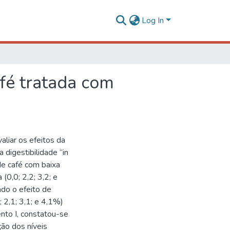
Log In
fé tratada com
liar os efeitos da
digestibilidade “in
de café com baixa
(0,0; 2,2; 3,2; e
ado o efeito de
 2,1; 3,1; e 4,1%)
to I, constatou-se
ão dos níveis