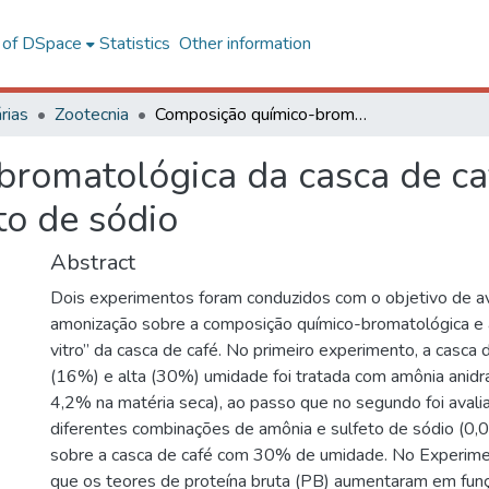
l of DSpace
Statistics
Other information
rias
Zootecnia
Composição químico-bromatológica da casca de café tratada com amônia anidra e sulfeto de sódio
romatológica da casca de ca
to de sódio
Abstract
Dois experimentos foram conduzidos com o objetivo de ava
amonização sobre a composição químico-bromatológica e a 
vitro” da casca de café. No primeiro experimento, a casca 
(16%) e alta (30%) umidade foi tratada com amônia anidra 
4,2% na matéria seca), ao passo que no segundo foi avali
diferentes combinações de amônia e sulfeto de sódio (0,0;
sobre a casca de café com 30% de umidade. No Experimen
que os teores de proteína bruta (PB) aumentaram em funç