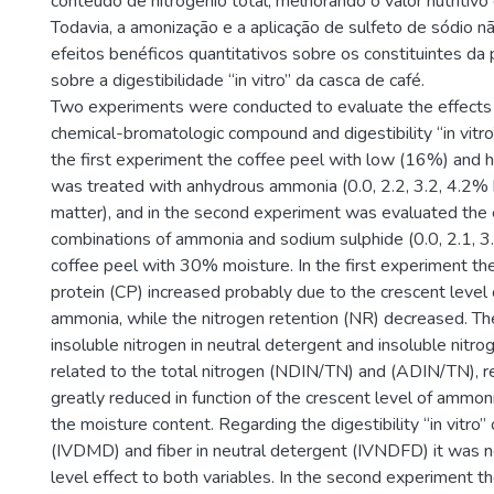
conteúdo de nitrogênio total, melhorando o valor nutritivo
Todavia, a amonização e a aplicação de sulfeto de sódio
efeitos benéficos quantitativos sobre os constituintes da 
sobre a digestibilidade “in vitro” da casca de café.
Two experiments were conducted to evaluate the effects
chemical-bromatologic compound and digestibility “in vitro”
the first experiment the coffee peel with low (16%) and 
was treated with anhydrous ammonia (0.0, 2.2, 3.2, 4.2% 
matter), and in the second experiment was evaluated the e
combinations of ammonia and sodium sulphide (0.0, 2.1, 3.
coffee peel with 30% moisture. In the first experiment th
protein (CP) increased probably due to the crescent level
ammonia, while the nitrogen retention (NR) decreased. Th
insoluble nitrogen in neutral detergent and insoluble nitro
related to the total nitrogen (NDIN/TN) and (ADIN/TN), r
greatly reduced in function of the crescent level of ammo
the moisture content. Regarding the digestibility “in vitro”
(IVDMD) and fiber in neutral detergent (IVNDFD) it was n
level effect to both variables. In the second experiment t