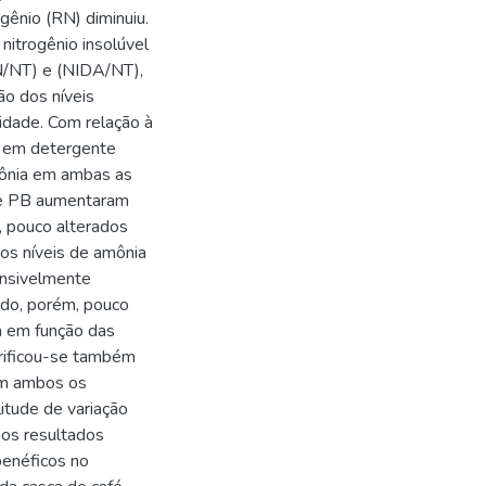
gênio (RN) diminuiu.
nitrogênio insolúvel
DN/NT) e (NIDA/NT),
o dos níveis
dade. Com relação à
ra em detergente
amônia em ambas as
 de PB aumentaram
, pouco alterados
os níveis de amônia
ensivelmente
ndo, porém, pouco
a em função das
erificou-se também
 em ambos os
itude de variação
os resultados
benéficos no