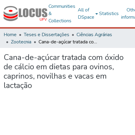
Communities
All of
Oth
&
Statistics
DSpace
inform
Collections
Home
Teses e Dissertações
Ciências Agrárias
Zootecnia
Cana-de-açúcar tratada com óxido de cálcio em dietas para ovinos, caprinos, novilhas e vacas em lactação
Cana-de-açúcar tratada com óxido
de cálcio em dietas para ovinos,
caprinos, novilhas e vacas em
lactação