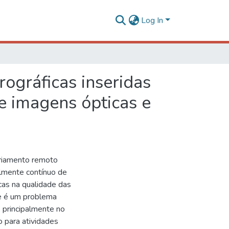
Log In
ográficas inseridas
e imagens ópticas e
oriamento remoto
lmente contínuo de
icas na qualidade das
se é um problema
, principalmente no
 para atividades