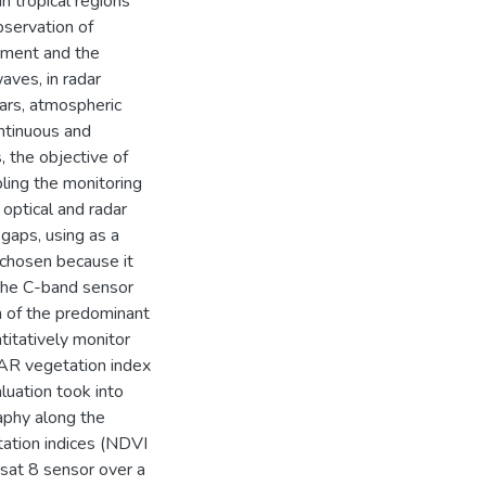
n tropical regions
observation of
gement and the
aves, in radar
ars, atmospheric
ontinuous and
, the objective of
ling the monitoring
optical and radar
gaps, using as a
 chosen because it
 the C-band sensor
n of the predominant
titatively monitor
SAR vegetation index
uation took into
aphy along the
ation indices (NDVI
sat 8 sensor over a