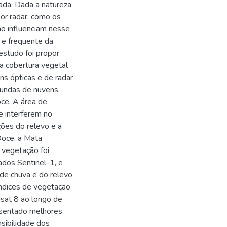
ada. Dada a natureza
or radar, como os
não influenciam nesse
 e frequente da
estudo foi propor
a cobertura vegetal
ns ópticas e de radar
iundas de nuvens,
oce. A área de
e interferem no
ões do relevo e a
Doce, a Mata
 vegetação foi
dos Sentinel-1, e
de chuva e do relevo
índices de vegetação
sat 8 ao longo de
esentado melhores
sibilidade dos