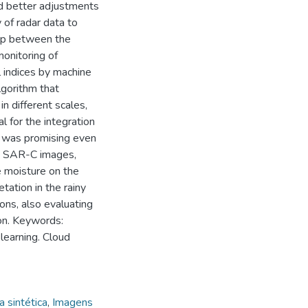
ed better adjustments
 of radar data to
hip between the
onitoring of
 indices by machine
lgorithm that
n different scales,
 for the integration
n was promising even
on SAR-C images,
ce moisture on the
tation in the rainy
ons, also evaluating
on. Keywords:
learning. Cloud
 sintética
,
Imagens