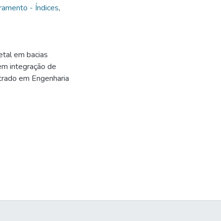
ramento - Índices
,
etal em bacias
 em integração de
strado em Engenharia