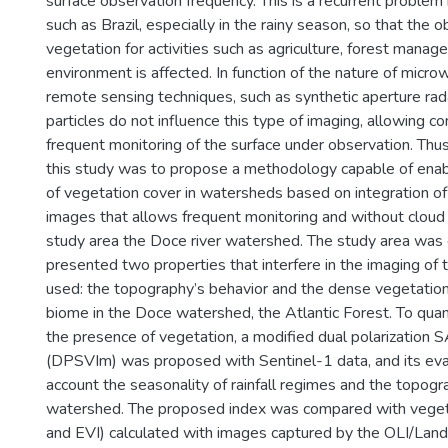
surface observation frequency. This is a recurrent problem i
such as Brazil, especially in the rainy season, so that the 
vegetation for activities such as agriculture, forest mana
environment is affected. In function of the nature of microw
remote sensing techniques, such as synthetic aperture rad
particles do not influence this type of imaging, allowing c
frequent monitoring of the surface under observation. Thus
this study was to propose a methodology capable of enab
of vegetation cover in watersheds based on integration of 
images that allows frequent monitoring and without cloud 
study area the Doce river watershed. The study area was
presented two properties that interfere in the imaging of
used: the topography’s behavior and the dense vegetatio
biome in the Doce watershed, the Atlantic Forest. To quan
the presence of vegetation, a modified dual polarization 
(DPSVIm) was proposed with Sentinel-1 data, and its eval
account the seasonality of rainfall regimes and the topogr
watershed. The proposed index was compared with veget
and EVI) calculated with images captured by the OLI/Land