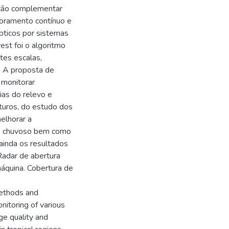
ação complementar
toramento contínuo e
pticos por sistemas
st foi o algoritmo
tes escalas,
. A proposta de
 monitorar
as do relevo e
turos, do estudo dos
elhorar a
odo chuvoso bem como
ainda os resultados
Radar de abertura
máquina. Cobertura de
methods and
nitoring of various
age quality and