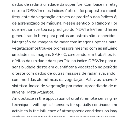
dados de radar à umidade da superfície. Com base na rel
entre o DPSVIm e os índices ópticos foi proposto o moni
frequente da vegetação através da predição dos índices ó
de aprendizado de máquina. Nesse sentido, o Random Fore
que melhor acertou na predição do NDVI e EVI em diferen
generalizando bem para pontos amostrais não conhecidos
integração de imagens de radar com imagens ópticas para
vegetaçãomostrou-se promissora mesmo com as influênci
umidade nas imagens SAR- C, carecendo, em trabalhos fu
efeitos da umidade da superfície no índice DPSVIm para m
sensibilidade deste em quantificar a vegetação no perí
o teste com dados de outras missões de radar, avaliando 
com medidas alométricas da vegetação. Palavras-chave: 
sintética. Índice de vegetação por radar. Aprendizado de 
nuvens. Mata Atlântica.
An obstacle in the application of orbital remote sensing 
techniques with optical sensors for spatially continuous mo
activities is the influence of atmospheric conditions on im