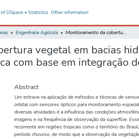
l of DSpace
Statistics
Other information
rias
Engenharia Agrícola
Monitoramento da cobertura vegetal em bacias hidrográficas inseridas no bioma mata atlântica com base em integração de imagens ópticas e de radar
rtura vegetal em bacias hidr
ica com base em integração d
Abstract
Um entrave na aplicação de métodos e técnicas de sens
orbital com sensores ópticos para monitoramento espacia
diversas atividades é a influência das condições atmosfér
imagens e na frequência de observação da superfície. Es
recorrente em regiões tropicais como o território do Brasil
período chuvoso, de modo que a observação da vegetação