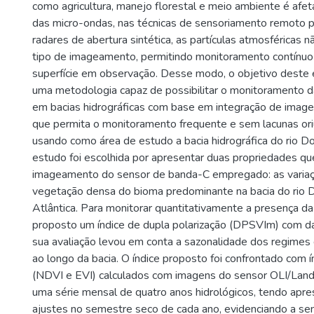
como agricultura, manejo florestal e meio ambiente é afet
das micro-ondas, nas técnicas de sensoriamento remoto p
radares de abertura sintética, as partículas atmosféricas 
tipo de imageamento, permitindo monitoramento contínuo
superfície em observação. Desse modo, o objetivo deste 
uma metodologia capaz de possibilitar o monitoramento d
em bacias hidrográficas com base em integração de image
que permita o monitoramento frequente e sem lacunas or
usando como área de estudo a bacia hidrográfica do rio D
estudo foi escolhida por apresentar duas propriedades qu
imageamento do sensor de banda-C empregado: as variaç
vegetação densa do bioma predominante na bacia do rio 
Atlântica. Para monitorar quantitativamente a presença da
proposto um índice de dupla polarização (DPSVIm) com da
sua avaliação levou em conta a sazonalidade dos regimes 
ao longo da bacia. O índice proposto foi confrontado com 
(NDVI e EVI) calculados com imagens do sensor OLI/Land
uma série mensal de quatro anos hidrológicos, tendo apr
ajustes no semestre seco de cada ano, evidenciando a sen