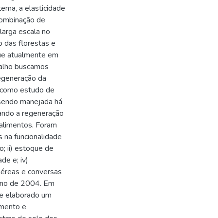
ema, a elasticidade
 combinação de
larga escala no
o das florestas e
que atualmente em
balho buscamos
regeneração da
s como estudo de
 sendo manejada há
sando a regeneração
alimentos. Foram
s na funcionalidade
o; ii) estoque de
de e; iv)
 aéreas e conversas
o ano de 2004. Em
 e elaborado um
amento e