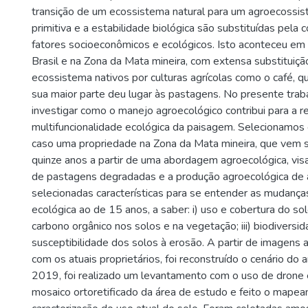
transição de um ecossistema natural para um agroecossist
primitiva e a estabilidade biológica são substituídas pela
fatores socioeconômicos e ecológicos. Isto aconteceu em 
Brasil e na Zona da Mata mineira, com extensa substituiçã
ecossistema nativos por culturas agrícolas como o café, 
sua maior parte deu lugar às pastagens. No presente tra
investigar como o manejo agroecológico contribui para a 
multifuncionalidade ecológica da paisagem. Selecionamo
caso uma propriedade na Zona da Mata mineira, que vem
quinze anos a partir de uma abordagem agroecológica, vi
de pastagens degradadas e a produção agroecológica de 
selecionadas características para se entender as mudança
ecológica ao de 15 anos, a saber: i) uso e cobertura do sol
carbono orgânico nos solos e na vegetação; iii) biodiversida
susceptibilidade dos solos à erosão. A partir de imagens
com os atuais proprietários, foi reconstruído o cenário d
2019, foi realizado um levantamento com o uso de drone
mosaico ortoretificado da área de estudo e feito o mape