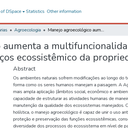
l of DSpace
Statistics
Other information
rias
Agroecologia
Manejo agroecológico aumenta a multifuncionalidade ecológica e o fornecimento de serviços ecossistêmico da propriedade rural
 aumenta a multifuncionalida
ços ecossistêmico da proprie
Abstract
Os ambientes naturais sofrem modificações ao longo do 
forma como os seres humanos manejam a paisagem. A Ag
mais ampla aplicação (âmbitos social, econômico e ambient
capacidade de estruturar as atividades humanas de manei
manutenção da qualidade dos ecossistemas manejados. 
holística, o manejo agroecológico é capaz de unir o uso an
proteção e preservação das funções ecossistêmicas, con
diversidade dos processos do ecossistema em nível de p