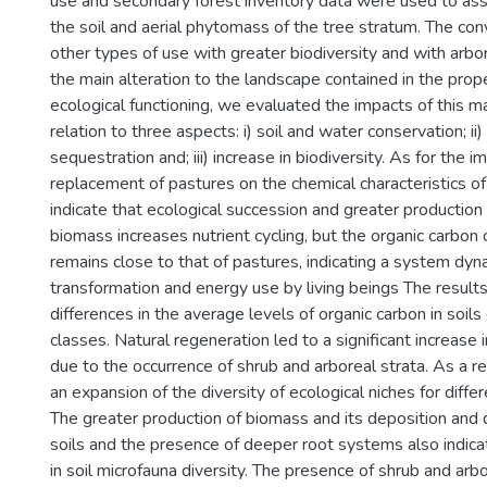
use and secondary forest inventory data were used to ass
the soil and aerial phytomass of the tree stratum. The con
other types of use with greater biodiversity and with arbo
the main alteration to the landscape contained in the prope
ecological functioning, we evaluated the impacts of this 
relation to three aspects: i) soil and water conservation; i
sequestration and; iii) increase in biodiversity. As for the i
replacement of pastures on the chemical characteristics of 
indicate that ecological succession and greater productio
biomass increases nutrient cycling, but the organic carbon c
remains close to that of pastures, indicating a system dyn
transformation and energy use by living beings The resul
differences in the average levels of organic carbon in soils 
classes. Natural regeneration led to a significant increase i
due to the occurrence of shrub and arboreal strata. As a r
an expansion of the diversity of ecological niches for diffe
The greater production of biomass and its deposition and
soils and the presence of deeper root systems also indicat
in soil microfauna diversity. The presence of shrub and arb