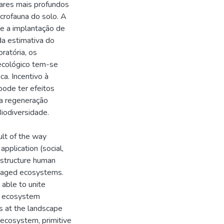
ares mais profundos
crofauna do solo. A
 e a implantação de
da estimativa do
ratória, os
ecológico tem-se
a. Incentivo à
ode ter efeitos
a a regeneração
Biodiversidade.
lt of the way
pplication (social,
 structure human
managed ecosystems.
 able to unite
of ecosystem
s at the landscape
oecosystem, primitive