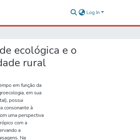
Log In
de ecológica e o
dade rural
tempo em função da
roecologia, em sua
al), possui
ra consonante à
Com uma perspectiva
trópico com a
servando a
aisagens. Na