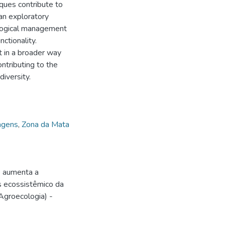
ques contribute to
 an exploratory
ological management
nctionality.
 in a broader way
ontributing to the
diversity.
agens
,
Zona da Mata
o aumenta a
os ecossistêmico da
Agroecologia) -