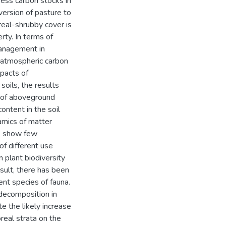
ess carbon stocks in
version of pasture to
real-shrubby cover is
rty. In terms of
management in
i) atmospheric carbon
mpacts of
soils, the results
n of aboveground
ontent in the soil
amics of matter
ts show few
of different use
n plant biodiversity
esult, there has been
rent species of fauna.
 decomposition in
e the likely increase
oreal strata on the