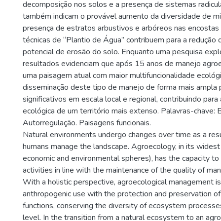
decomposição nos solos e a presença de sistemas radicul
também indicam o provável aumento da diversidade de mi
presença de estratos arbustivos e arbóreos nas encostas
técnicas de “Plantio de Água” contribuem para a redução 
potencial de erosão do solo. Enquanto uma pesquisa explo
resultados evidenciam que após 15 anos de manejo agro
uma paisagem atual com maior multifuncionalidade ecológic
disseminação deste tipo de manejo de forma mais ampla p
significativos em escala local e regional, contribuindo par
ecológica de um território mais extenso. Palavras-chave: 
Autorregulação. Paisagens funcionais.
Natural environments undergo changes over time as a resu
humans manage the landscape. Agroecology, in its widest a
economic and environmental spheres), has the capacity to
activities in line with the maintenance of the quality of 
With a holistic perspective, agroecological management is
anthropogenic use with the protection and preservation 
functions, conserving the diversity of ecosystem processe
level. In the transition from a natural ecosystem to an agr