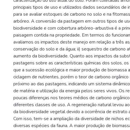
caracterização do uso atual do solo. Foram coletadas amo
principais tipos de uso e utilizados dados secundários de i
para se avaliar estoques de carbono no solo e na fitomas
arbóreo. A conversão da pastagem em outros tipos de us
biodiversidade e com cobertura arbóreo-arbustiva é a princ
paisagem contida na propriedade. Em termos do funciona
avaliamos os impactos deste manejo em relação a três asp
conservação do solo e da água; ii) sequestro de carbono atm
aumento da biodiversidade. Quanto aos impactos da subst
pastagens sobre as características químicas dos solos, os
que a sucessão ecológica e maior produção de biomassa 
ciclagem de nutrientes, porém o teor de carbono orgânic
próximo ao das pastagens, indicando um sistema dinâmic
de matéria e utilização da energia pelos seres vivos. Os 
poucas diferenças nos teores médios de carbono orgânico
diferentes classes de uso. A regeneração natural levou 
da biodiversidade vegetal devido a ocorrência de estrato 
Com isso, tem-se a ampliação da diversidade de nichos ec
diversas espécies da fauna. A maior produção de biomass