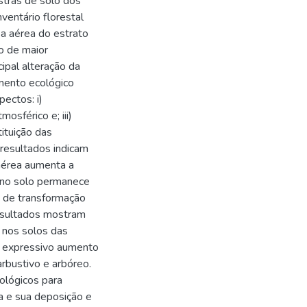
stras de solo dos
nventário florestal
sa aérea do estrato
o de maior
ipal alteração da
mento ecológico
ectos: i)
osférico e; iii)
ituição das
 resultados indicam
aérea aumenta a
o no solo permanece
o de transformação
resultados mostram
 nos solos das
ao expressivo aumento
arbustivo e arbóreo.
ológicos para
a e sua deposição e