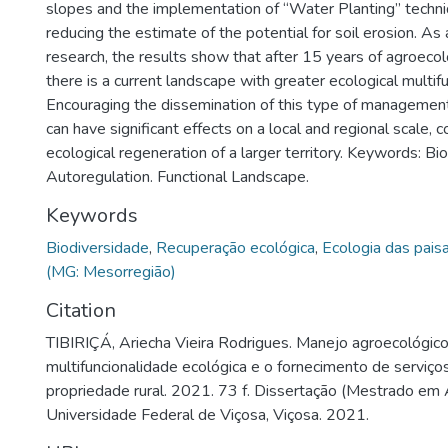
slopes and the implementation of “Water Planting” techni
reducing the estimate of the potential for soil erosion. As
research, the results show that after 15 years of agroec
there is a current landscape with greater ecological multifu
Encouraging the dissemination of this type of management
can have significant effects on a local and regional scale, c
ecological regeneration of a larger territory. Keywords: Bio
Autoregulation. Functional Landscape.
Keywords
Biodiversidade
,
Recuperação ecológica
,
Ecologia das pais
(MG: Mesorregião)
Citation
TIBIRIÇÁ, Ariecha Vieira Rodrigues. Manejo agroecológic
multifuncionalidade ecológica e o fornecimento de serviç
propriedade rural. 2021. 73 f. Dissertação (Mestrado em 
Universidade Federal de Viçosa, Viçosa. 2021.