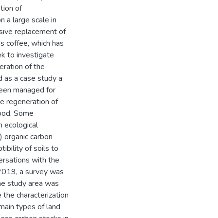
tion of
 a large scale in
nsive replacement of
s coffee, which has
k to investigate
ration of the
d as a case study a
been managed for
he regeneration of
food. Some
n ecological
i) organic carbon
tibility of soils to
rsations with the
 2019, a survey was
the study area was
the characterization
main types of land