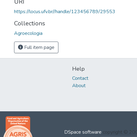
URI
https://locus.ufv.br//handle/123456789/29553
Collections
Agroecologia
Full item page
Help
Contact
About
DSpace software
copyright © 2