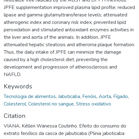
JPFE supplementation improved plasma lipid profile; reduced
lipase and gamma glutamyltransferase levels; attenuated
atherogenic index and coronary risk index; prevented lipid
peroxidation and stimulated antioxidant enzymes activities in
the liver and aorta of the animals. In addition, JPFE
attenuated hepatic steatosis and atheroma plaque formation.
Thus, the daily intake of JPFE can minimize the damage
caused by a high cholesterol diet, preventing the
development and progression of atherosclerosis and
NAFLD.
Keywords
Tecnologia de alimentos
,
Jabuticaba
,
Fenóis
,
Aorta
,
Fígado
,
Colesterol
,
Colesterol no sangue
,
Stress oxidativo
Citation
VIANA, Kéllen Wanessa Coutinho. Efeito do consumo do
extrato fenólico da casca de jabuticaba (Plinia jaboticaba