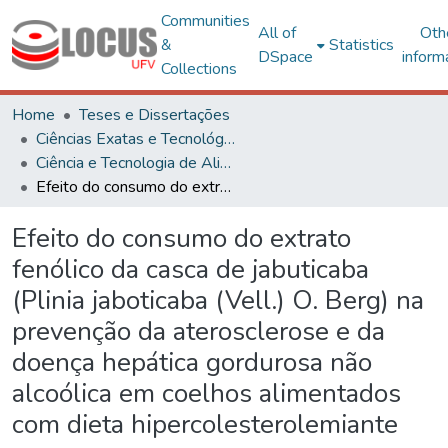
Communities
All of
Oth
&
Statistics
DSpace
inform
Collections
Home
Teses e Dissertações
Ciências Exatas e Tecnológicas
Ciência e Tecnologia de Alimentos
Efeito do consumo do extrato fenólico da casca de jabuticaba (Plinia jaboticaba (Vell.) O. Berg) na prevenção da aterosclerose e da doença hepática gordurosa não alcoólica em coelhos alimentados com dieta hipercolesterolemiante
Efeito do consumo do extrato
fenólico da casca de jabuticaba
(Plinia jaboticaba (Vell.) O. Berg) na
prevenção da aterosclerose e da
doença hepática gordurosa não
alcoólica em coelhos alimentados
com dieta hipercolesterolemiante