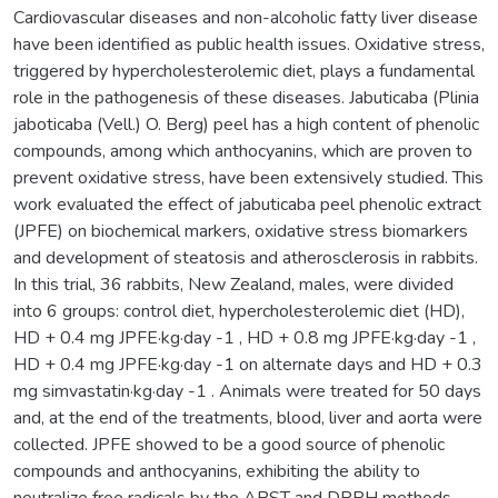
Cardiovascular diseases and non-alcoholic fatty liver disease
have been identified as public health issues. Oxidative stress,
triggered by hypercholesterolemic diet, plays a fundamental
role in the pathogenesis of these diseases. Jabuticaba (Plinia
jaboticaba (Vell.) O. Berg) peel has a high content of phenolic
compounds, among which anthocyanins, which are proven to
prevent oxidative stress, have been extensively studied. This
work evaluated the effect of jabuticaba peel phenolic extract
(JPFE) on biochemical markers, oxidative stress biomarkers
and development of steatosis and atherosclerosis in rabbits.
In this trial, 36 rabbits, New Zealand, males, were divided
into 6 groups: control diet, hypercholesterolemic diet (HD),
HD + 0.4 mg JPFE·kg·day -1 , HD + 0.8 mg JPFE·kg·day -1 ,
HD + 0.4 mg JPFE·kg·day -1 on alternate days and HD + 0.3
mg simvastatin·kg·day -1 . Animals were treated for 50 days
and, at the end of the treatments, blood, liver and aorta were
collected. JPFE showed to be a good source of phenolic
compounds and anthocyanins, exhibiting the ability to
neutralize free radicals by the ABST and DPPH methods.