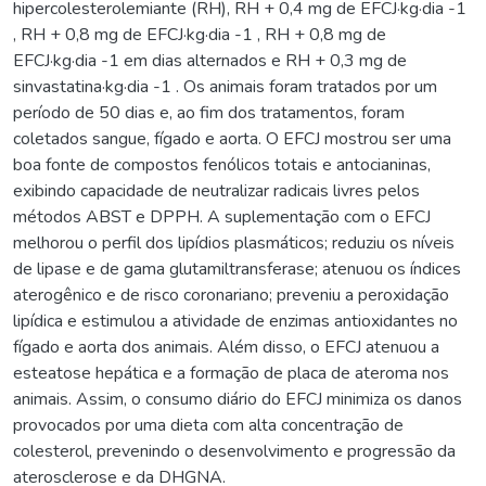
hipercolesterolemiante (RH), RH + 0,4 mg de EFCJ·kg·dia -1
, RH + 0,8 mg de EFCJ·kg·dia -1 , RH + 0,8 mg de
EFCJ·kg·dia -1 em dias alternados e RH + 0,3 mg de
sinvastatina·kg·dia -1 . Os animais foram tratados por um
período de 50 dias e, ao fim dos tratamentos, foram
coletados sangue, fígado e aorta. O EFCJ mostrou ser uma
boa fonte de compostos fenólicos totais e antocianinas,
exibindo capacidade de neutralizar radicais livres pelos
métodos ABST e DPPH. A suplementação com o EFCJ
melhorou o perfil dos lipídios plasmáticos; reduziu os níveis
de lipase e de gama glutamiltransferase; atenuou os índices
aterogênico e de risco coronariano; preveniu a peroxidação
lipídica e estimulou a atividade de enzimas antioxidantes no
fígado e aorta dos animais. Além disso, o EFCJ atenuou a
esteatose hepática e a formação de placa de ateroma nos
animais. Assim, o consumo diário do EFCJ minimiza os danos
provocados por uma dieta com alta concentração de
colesterol, prevenindo o desenvolvimento e progressão da
aterosclerose e da DHGNA.