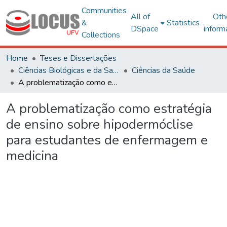
Communities
All of
Oth
&
Statistics
DSpace
inform
Collections
Home
Teses e Dissertações
Ciências Biológicas e da Saúde
Ciências da Saúde
A problematização como estratégia de ensino sobre hipodermóclise para estudantes de enfermagem e medicina
A problematização como estratégia
de ensino sobre hipodermóclise
para estudantes de enfermagem e
medicina