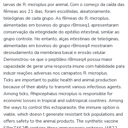
larvas de R. microplus por animal. Com o começo da caída das
fêmeas aos 21 dias, foram escolhidas, aleatoriamente,
teleóginas de cada grupo. As fêmeas do R. microplus,
alimentadas em bovinos do grupo rBmseq1 apresentaram
conservação da integridade do epitélio intestinal, similar ao
grupo controle. No entanto, alças intestinais de teleóginas,
alimentadas em bovinos do grupo rBmseq4 mostraram
desnudamento da membrana basal e erosão celular.
Demonstrou-se que o peptídeo rBmseq4 possui maior
capacidade de gerar uma resposta imune com habilidade para
induzir reações adversas nos carrapatos R. microplus.
Ticks are important to public health and animal production
because of their ability to transmit various infectious agents.
Among ticks, Rhipicephalus microplus is responsible for
economic losses in tropical and subtropical countries. Among
the ways to control this ectoparasite, the immune option is
viable, which doesn t generate resistant tick populations and
offers safety to the animal products. The synthetic vaccine
SBm7462® contains three immunogenic epitopes (4822,