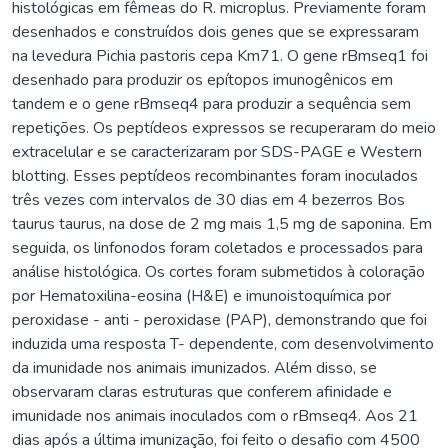
histológicas em fêmeas do R. microplus. Previamente foram
desenhados e construídos dois genes que se expressaram
na levedura Pichia pastoris cepa Km71. O gene rBmseq1 foi
desenhado para produzir os epítopos imunogênicos em
tandem e o gene rBmseq4 para produzir a sequência sem
repetições. Os peptídeos expressos se recuperaram do meio
extracelular e se caracterizaram por SDS-PAGE e Western
blotting. Esses peptídeos recombinantes foram inoculados
três vezes com intervalos de 30 dias em 4 bezerros Bos
taurus taurus, na dose de 2 mg mais 1,5 mg de saponina. Em
seguida, os linfonodos foram coletados e processados para
análise histológica. Os cortes foram submetidos à coloração
por Hematoxilina-eosina (H&E) e imunoistoquímica por
peroxidase - anti - peroxidase (PAP), demonstrando que foi
induzida uma resposta T- dependente, com desenvolvimento
da imunidade nos animais imunizados. Além disso, se
observaram claras estruturas que conferem afinidade e
imunidade nos animais inoculados com o rBmseq4. Aos 21
dias após a última imunização, foi feito o desafio com 4500