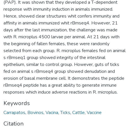
(PAP). It was shown that they developed a T-dependent
response with immunity induction in animals immunized.
Hence, showed clear structures whit confers immunity and
affinity in animals immunized whit rBmseq4. However, 21
days after the last immunization, the challenge was made
with R. microplus 4500 larvae per animal. At 21 days with
the beginning of fallen females, these were randomly
selected from each group. R. microplus females fed on animal
s rBmseq1 group showed integrity of the intestinal
epithelium, similar to control group. However, guts of ticks
fed on animal s rBmseq4 group showed denudation and
erosion of basal membrane cell. It demonstrates the peptide
rBmseq4 peptide has a great ability to generate immune
responses which induce adverse reactions in R. microplus.
Keywords
Carrapatos
,
Bovinos
,
Vacina
,
Ticks
,
Cattle
,
Vaccine
Citation