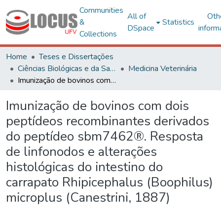
Communities
All of
Oth
&
Statistics
DSpace
inform
Collections
Home
Teses e Dissertações
Ciências Biológicas e da Saúde
Medicina Veterinária
Imunização de bovinos com dois peptídeos recombinantes derivados do peptídeo sbm7462®. Resposta de linfonodos e alterações histológicas do intestino do carrapato Rhipicephalus (Boophilus) microplus (Canestrini, 1887)
Imunização de bovinos com dois
peptídeos recombinantes derivados
do peptídeo sbm7462®. Resposta
de linfonodos e alterações
histológicas do intestino do
carrapato Rhipicephalus (Boophilus)
microplus (Canestrini, 1887)