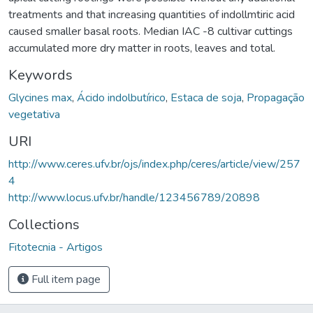
treatments and that increasing quantities of indollmtiric acid
caused smaller basal roots. Median IAC -8 cultivar cuttings
accumulated more dry matter in roots, leaves and total.
Keywords
Glycines max
,
Ácido indolbutírico
,
Estaca de soja
,
Propagação
vegetativa
URI
http://www.ceres.ufv.br/ojs/index.php/ceres/article/view/257
4
http://www.locus.ufv.br/handle/123456789/20898
Collections
Fitotecnia - Artigos
Full item page