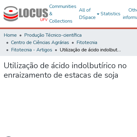
Communities
All of
Oth
&
Statistics
DSpace
inform
Collections
Home
Produção Técnico-científica
Centro de Ciências Agrárias
Fitotecnia
Fitotecnia - Artigos
Utilização de ácido indolbutírico no enraizamento de estacas de soja
Utilização de ácido indolbutírico no
enraizamento de estacas de soja
Loading...