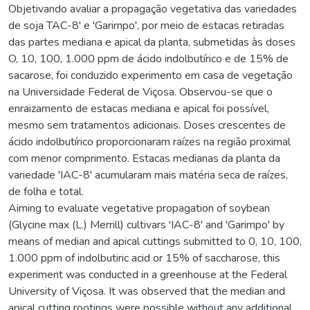
Objetivando avaliar a propagação vegetativa das variedades
de soja TAC-8' e 'Garirnpo', por meio de estacas retiradas
das partes mediana e apical da planta, submetidas às doses
O, 10, 100, 1.000 ppm de ácido indolbutírico e de 15% de
sacarose, foi conduzido experimento em casa de vegetação
na Universidade Federal de Viçosa. Observou-se que o
enraizamento de estacas mediana e apical foi possível,
mesmo sem tratamentos adicionais. Doses crescentes de
ácido indolbutírico proporcionaram raízes na região proximal
com menor comprimento. Estacas medianas da planta da
variedade 'IAC-8' acumularam mais matéria seca de raízes,
de folha e total.
Aiming to evaluate vegetative propagation of soybean
(Glycine max (L.) Merrill) cultivars 'IAC-8' and 'Garimpo' by
means of median and apical cuttings submitted to 0, 10, 100,
1.000 ppm of indolbutiric acid or 15% of saccharose, this
experiment was conducted in a greenhouse at the Federal
University of Viçosa. It was observed that the median and
apical cutting rootings were possible without any additional