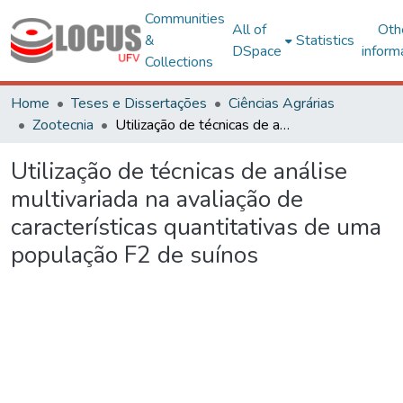
Communities
All of
Oth
&
Statistics
DSpace
inform
Collections
Home
Teses e Dissertações
Ciências Agrárias
Zootecnia
Utilização de técnicas de análise multivariada na avaliação de características quantitativas de uma população F2 de suínos
Utilização de técnicas de análise
multivariada na avaliação de
características quantitativas de uma
população F2 de suínos