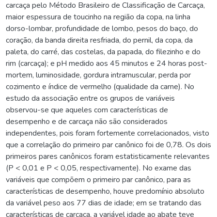
carcaça pelo Método Brasileiro de Classificação de Carcaça,
maior espessura de toucinho na região da copa, na linha
dorso-lombar, profundidade de lombo, pesos do baço, do
coração, da banda direita resfriada, do pernil, da copa, da
paleta, do carré, das costelas, da papada, do filezinho e do
rim (carcaça); e pH medido aos 45 minutos e 24 horas post-
mortem, luminosidade, gordura intramuscular, perda por
cozimento e índice de vermelho (qualidade da carne). No
estudo da associação entre os grupos de variáveis
observou-se que aqueles com características de
desempenho e de carcaça não são considerados
independentes, pois foram fortemente correlacionados, visto
que a correlação do primeiro par canônico foi de 0,78. Os dois
primeiros pares canônicos foram estatisticamente relevantes
(P < 0,01 e P < 0,05, respectivamente). No exame das
variáveis que compõem o primeiro par canônico, para as
características de desempenho, houve predomínio absoluto
da variável peso aos 77 dias de idade; em se tratando das
características de carcaça, a variável idade ao abate teve