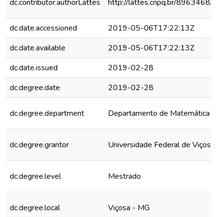
dc.contributor.authorLattes
http://lattes.cnpq.br/896346
dc.date.accessioned
2019-05-06T17:22:13Z
dc.date.available
2019-05-06T17:22:13Z
dc.date.issued
2019-02-28
dc.degree.date
2019-02-28
dc.degree.department
Departamento de Matemática
dc.degree.grantor
Universidade Federal de Viçosa
dc.degree.level
Mestrado
dc.degree.local
Viçosa - MG