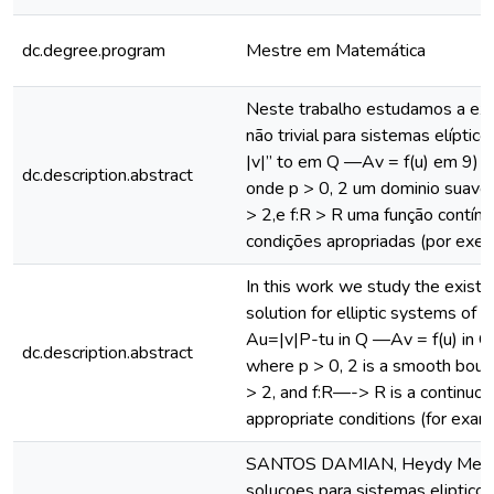
dc.degree.program
Mestre em Matemática
Neste trabalho estudamos a exi
não trivial para sistemas elípti
|v|” to em Q —Av = f(u) em 9) 
dc.description.abstract
onde p > 0, 2 um dominio suave 
> 2,e f:R > R uma função contínu
condições apropriadas (por exem
In this work we study the existen
solution for elliptic systems of 
Au=|v|P-tu in Q —Av = f(u) in Q
dc.description.abstract
where p > 0, 2 is a smooth boun
> 2, and f:R—-> R is a continuous
appropriate conditions (for examp
SANTOS DAMIAN, Heydy Melcho
solucoes para sistemas elipticos