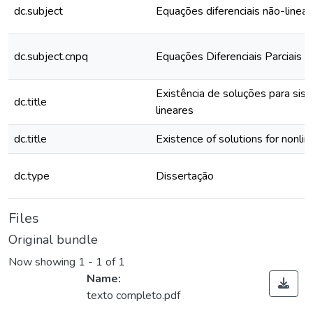
dc.subject
Equações diferenciais não-linear
dc.subject.cnpq
Equações Diferenciais Parciais
Existência de soluções para sist
dc.title
lineares
dc.title
Existence of solutions for nonlin
dc.type
Dissertação
Files
Original bundle
Now showing
1 - 1 of 1
Name:
texto completo.pdf