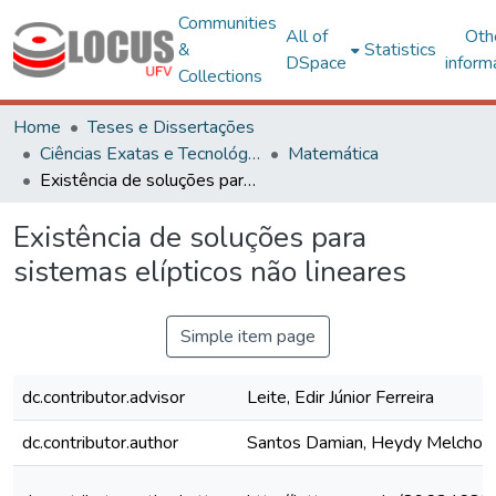
Communities
All of
Oth
&
Statistics
DSpace
inform
Collections
Home
Teses e Dissertações
Ciências Exatas e Tecnológicas
Matemática
Existência de soluções para sistemas elípticos não lineares
Existência de soluções para
sistemas elípticos não lineares
Simple item page
dc.contributor.advisor
Leite, Edir Júnior Ferreira
dc.contributor.author
Santos Damian, Heydy Melchor