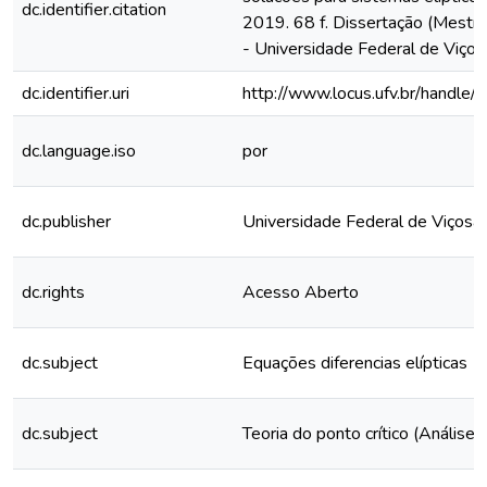
dc.identifier.citation
2019. 68 f. Dissertação (Mestr
- Universidade Federal de Viços
dc.identifier.uri
http://www.locus.ufv.br/hand
dc.language.iso
por
dc.publisher
Universidade Federal de Viçosa
dc.rights
Acesso Aberto
dc.subject
Equações diferencias elípticas
dc.subject
Teoria do ponto crítico (Análise