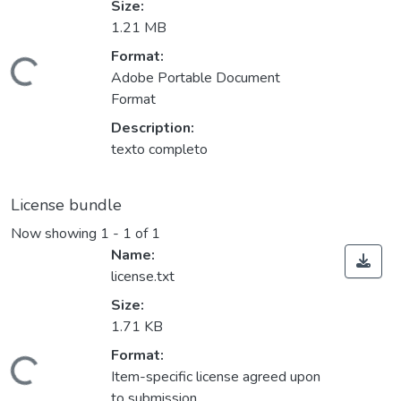
Size:
1.21 MB
Format:
Loading...
Adobe Portable Document
Format
Description:
texto completo
License bundle
Now showing
1 - 1 of 1
Name:
license.txt
Size:
1.71 KB
Format:
Loading...
Item-specific license agreed upon
to submission