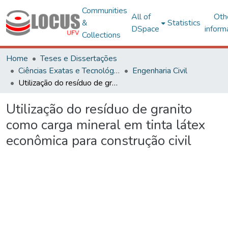
Communities
All of
Oth
&
Statistics
DSpace
inform
Collections
Home
Teses e Dissertações
Ciências Exatas e Tecnológicas
Engenharia Civil
Utilização do resíduo de granito como carga mineral em tinta látex econômica para construção civil
Utilização do resíduo de granito
como carga mineral em tinta látex
econômica para construção civil