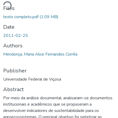
oading...
Files
texto completo.pdf
(1.09 MB)
Date
2011-02-25
Authors
Mendonça, Maria Alice Fernandes Corrêa
Publisher
Universidade Federal de Viçosa
Abstract
Por meio da análise documental, analisaram-se documentos
institucionais e acadêmicos que se propuseram a
desenvolver indicadores de sustentabilidade para os
agroecossistemas. O principal objetivo foi sintetizar as