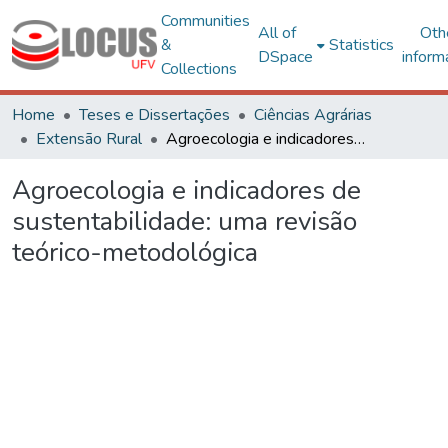
Communities
All of
Oth
&
Statistics
DSpace
inform
Collections
Home
Teses e Dissertações
Ciências Agrárias
Extensão Rural
Agroecologia e indicadores de sustentabilidade: uma revisão teórico-metodológica
Agroecologia e indicadores de
sustentabilidade: uma revisão
teórico-metodológica