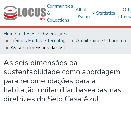
Communities
All of
Oth
&
Statistics
DSpace
inform
Collections
Home
Teses e Dissertações
Ciências Exatas e Tecnológicas
Arquitetura e Urbanismo
As seis dimensões da sustentabilidade como abordagem para recomendações para a habitação unifamiliar baseadas nas diretrizes do Selo Casa Azul
As seis dimensões da
sustentabilidade como abordagem
para recomendações para a
habitação unifamiliar baseadas nas
diretrizes do Selo Casa Azul