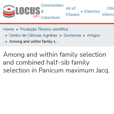
Communities
All of
Oth
&
Statistics
DSpace
inform
Collections
Home
Produção Técnico-científica
Centro de Ciências Agrárias
Zootecnia
Artigos
Among and within family selection and combined half-sib family selection in Panicum maximum Jacq.
Among and within family selection
and combined half-sib family
selection in Panicum maximum Jacq.