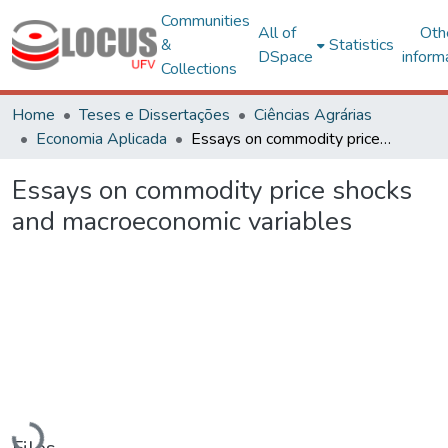
Communities
All of
Oth
&
Statistics
DSpace
inform
Collections
Home
Teses e Dissertações
Ciências Agrárias
Economia Aplicada
Essays on commodity price shocks and macroeconomic variables
Essays on commodity price shocks
and macroeconomic variables
Loading...