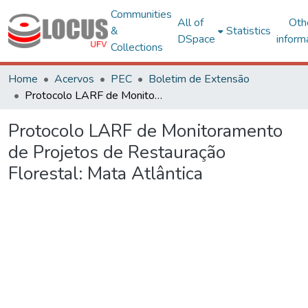
Communities
All of
Oth
&
Statistics
DSpace
inform
Collections
Home
Acervos
PEC
Boletim de Extensão
Protocolo LARF de Monitoramento de Projetos de Restauração Florestal: Mata Atlântica
Protocolo LARF de Monitoramento
de Projetos de Restauração
Florestal: Mata Atlântica