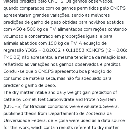
valores preditos pelo CNCPS. Os ganhos observados,
quando comparados com os ganhos permitidos pelo CNCPS,
apresentaram grandes variações, sendo as melhores
predições de ganho de peso obtidas para novilhos abatidos
com 450 e 500 kg de PV, alimentados com rações contendo
volumoso e concentrado em proporções iguais, e para
animais abatidos com 190 kg de PV. A equação de
regressão YOBS = 0,82032 + 0,11853 XCNCPS (r2 = 0,08;
P<0,05) não apresentou a mesma tendência da relação ideal,
refletindo as variações nos ganhos observados e preditos.
Conclui-se que o CNCPS apresentou boa predição do
consumo de matéria seca, mas não foi adequado para
predizer o ganho de peso.
The dry matter intake and daily weight gain prediction of
cattle by Cornell Net Carbohydrate and Protein System
(CNCPS) for Brazilian conditions were evaluated. Several
published thesis from Departamento de Zootecnia da
Universidade Federal de Viçosa were used as a data source
for this work, which contain results referent to dry matter