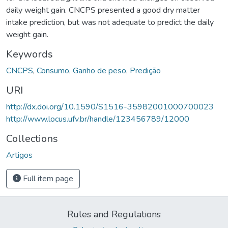
daily weight gain. CNCPS presented a good dry matter
intake prediction, but was not adequate to predict the daily
weight gain.
Keywords
CNCPS
,
Consumo
,
Ganho de peso
,
Predição
URI
http://dx.doi.org/10.1590/S1516-35982001000700023
http://www.locus.ufv.br/handle/123456789/12000
Collections
Artigos
Full item page
Rules and Regulations