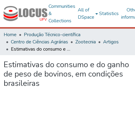
Communities
All of
Oth
&
Statistics
DSpace
inform
Collections
Home
Produção Técnico-científica
Centro de Ciências Agrárias
Zootecnia
Artigos
Estimativas do consumo e do ganho de peso de bovinos, em condições brasileiras
Estimativas do consumo e do ganho
de peso de bovinos, em condições
brasileiras