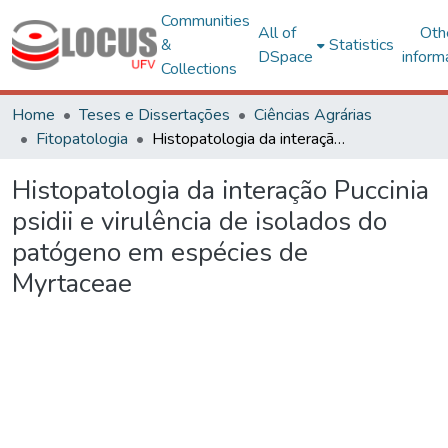
Communities
All of
Oth
&
Statistics
DSpace
inform
Collections
Home
Teses e Dissertações
Ciências Agrárias
Fitopatologia
Histopatologia da interação Puccinia psidii e virulência de isolados do patógeno em espécies de Myrtaceae
Histopatologia da interação Puccinia
psidii e virulência de isolados do
patógeno em espécies de
Myrtaceae