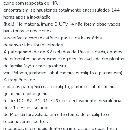
clone com resposta de HR,
encontraram-se haustórios totalmente encapsulados 144
horas após a inoculação
(h.a.i.). No material imune D UFV -4 não foram observados
haustórios, e nos clones
suscetível e com resistência parcial os haustórios
desenvolvidos foram lobados.
A patogenicidade de 32 isolados de Puccinia psidii, obtidos
de diferentes hospedeiras e regiões, foi avaliada em plantas
da família Myrtaceae (goiabeira
var. Paloma, jambeiro, jabuticabeira, eucalipto e pitangueira).
A freqüência de
isolados patogênicos a eucalipto, jambeiro, jabuticabeira,
goiabeira e pitangueira
foi de 100, 87, 81, 31 e 4%, respectivamente. A virulência
de 21 desses isolados
de P. psidii foi avaliada em oito clones de eucalipto e
reconheceram-se três
respostas diferenciais dentro da interação, as quais foram