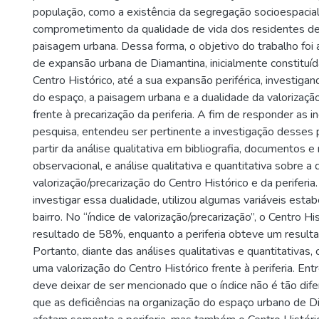
população, como a existência da segregação socioespacial
comprometimento da qualidade de vida dos residentes de
paisagem urbana. Dessa forma, o objetivo do trabalho foi 
de expansão urbana de Diamantina, inicialmente constituíd
Centro Histórico, até a sua expansão periférica, investiga
do espaço, a paisagem urbana e a dualidade da valorização
frente à precarização da periferia. A fim de responder as 
pesquisa, entendeu ser pertinente a investigação desses
partir da análise qualitativa em bibliografia, documentos 
observacional, e análise qualitativa e quantitativa sobre a
valorização/precarização do Centro Histórico e da periferia
investigar essa dualidade, utilizou algumas variáveis esta
bairro. No “índice de valorização/precarização”, o Centro H
resultado de 58%, enquanto a periferia obteve um resul
Portanto, diante das análises qualitativas e quantitativas,
uma valorização do Centro Histórico frente à periferia. E
deve deixar de ser mencionado que o índice não é tão di
que as deficiências na organização do espaço urbano de D