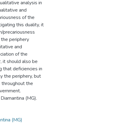
alitative analysis in
alitative and
ariousness of the
ating this duality, it
on/precariousness
 the periphery
itative and
ciation of the
 it should also be
 that deficiencies in
y the periphery, but
ed throughout the
overnment.
. Diamantina (MG).
ntina (MG)