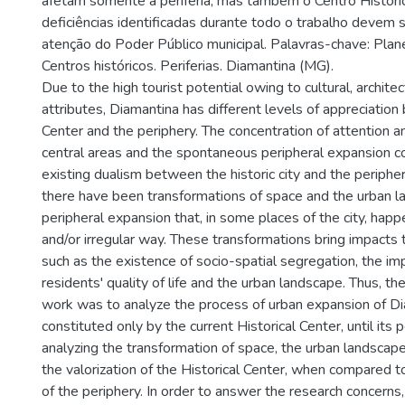
afetam somente a periferia, mas também o Centro Históric
deficiências identificadas durante todo o trabalho devem 
atenção do Poder Público municipal. Palavras-chave: Pla
Centros históricos. Periferias. Diamantina (MG).
Due to the high tourist potential owing to cultural, archite
attributes, Diamantina has different levels of appreciatio
Center and the periphery. The concentration of attention a
central areas and the spontaneous peripheral expansion co
existing dualism between the historic city and the periphe
there have been transformations of space and the urban l
peripheral expansion that, in some places of the city, happ
and/or irregular way. These transformations bring impacts 
such as the existence of socio-spatial segregation, the im
residents' quality of life and the urban landscape. Thus, the
work was to analyze the process of urban expansion of Diam
constituted only by the current Historical Center, until its 
analyzing the transformation of space, the urban landscape,
the valorization of the Historical Center, when compared 
of the periphery. In order to answer the research concerns,