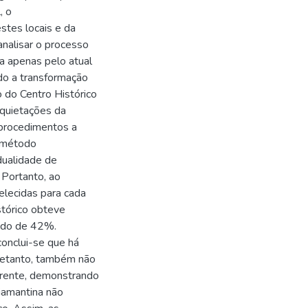
, o
stes locais e da
analisar o processo
a apenas pelo atual
ndo a transformação
 do Centro Histórico
inquietações da
 procedimentos a
e método
 dualidade de
. Portanto, ao
belecidas para cada
istórico obteve
tado de 42%.
 conclui-se que há
ntretanto, também não
ferente, demonstrando
iamantina não