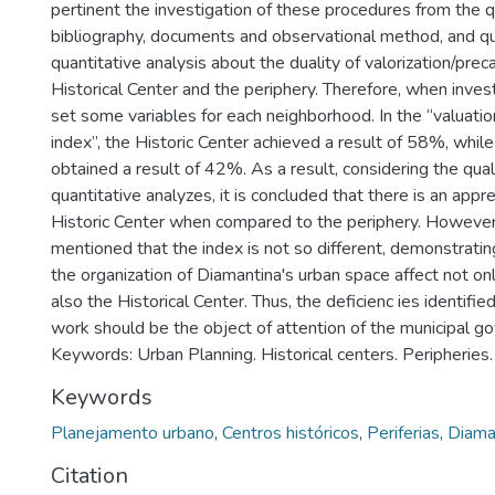
pertinent the investigation of these procedures from the qu
bibliography, documents and observational method, and qu
quantitative analysis about the duality of valorization/prec
Historical Center and the periphery. Therefore, when investig
set some variables for each neighborhood. In the “valuati
index”, the Historic Center achieved a result of 58%, while
obtained a result of 42%. As a result, considering the qual
quantitative analyzes, it is concluded that there is an appre
Historic Center when compared to the periphery. However,
mentioned that the index is not so different, demonstrating
the organization of Diamantina's urban space affect not onl
also the Historical Center. Thus, the deficienc ies identifi
work should be the object of attention of the municipal g
Keywords: Urban Planning. Historical centers. Peripheries
Keywords
Planejamento urbano
,
Centros históricos
,
Periferias
,
Diama
Citation