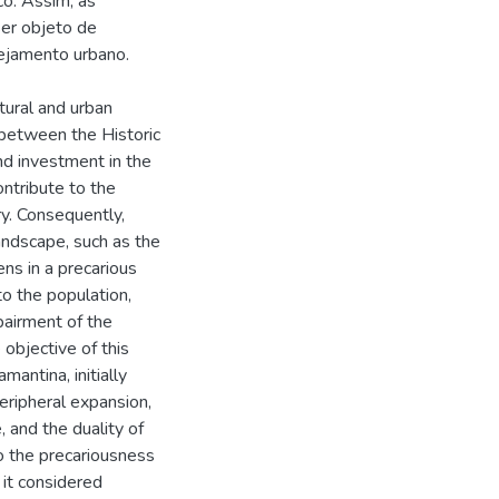
o. Assim, as
ser objeto de
nejamento urbano.
ctural and urban
n between the Historic
nd investment in the
ntribute to the
ry. Consequently,
andscape, such as the
ens in a precarious
to the population,
pairment of the
 objective of this
antina, initially
peripheral expansion,
 and the duality of
to the precariousness
 it considered