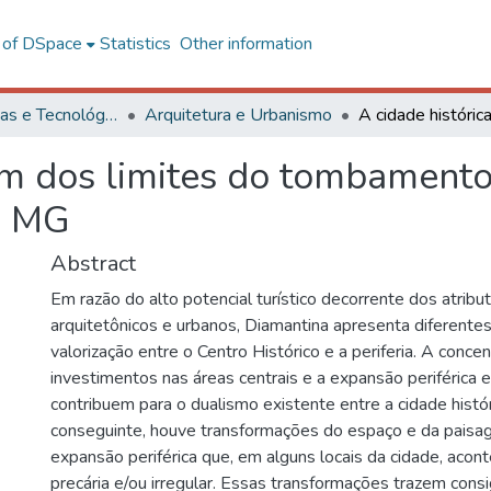
l of DSpace
Statistics
Other information
Ciências Exatas e Tecnológicas
Arquitetura e Urbanismo
lém dos limites do tombament
, MG
Abstract
Em razão do alto potencial turístico decorrente dos atribut
arquitetônicos e urbanos, Diamantina apresenta diferentes
valorização entre o Centro Histórico e a periferia. A conc
investimentos nas áreas centrais e a expansão periférica
contribuem para o dualismo existente entre a cidade históri
conseguinte, houve transformações do espaço e da paisa
expansão periférica que, em alguns locais da cidade, acon
precária e/ou irregular. Essas transformações trazem cons