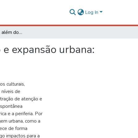
Log In
A cidade histórica além dos limites do tombamento e expansão urbana: o caso de Diamantina, MG
o e expansão urbana:
os culturais,
 níveis de
entração de atenção e
 espontânea
ca e a periferia. Por
gem urbana, como a
tece de forma
igo impactos para a