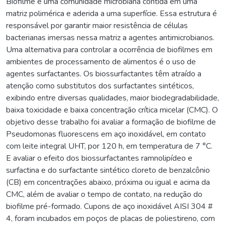
Biofilme é uma comunidade microbiana contida em uma
matriz polimérica e aderida a uma superfície. Essa estrutura é
responsável por garantir maior resistência de células
bacterianas imersas nessa matriz a agentes antimicrobianos.
Uma alternativa para controlar a ocorrência de biofilmes em
ambientes de processamento de alimentos é o uso de
agentes surfactantes. Os biossurfactantes têm atraído a
atenção como substitutos dos surfactantes sintéticos,
exibindo entre diversas qualidades, maior biodegradabilidade,
baixa toxicidade e baixa concentração crítica micelar (CMC). O
objetivo desse trabalho foi avaliar a formação de biofilme de
Pseudomonas fluorescens em aço inoxidável, em contato
com leite integral UHT, por 120 h, em temperatura de 7 °C.
E avaliar o efeito dos biossurfactantes ramnolipídeo e
surfactina e do surfactante sintético cloreto de benzalcônio
(CB) em concentrações abaixo, próxima ou igual e acima da
CMC, além de avaliar o tempo de contato, na redução do
biofilme pré-formado. Cupons de aço inoxidável AISI 304 #
4, foram incubados em poços de placas de poliestireno, com