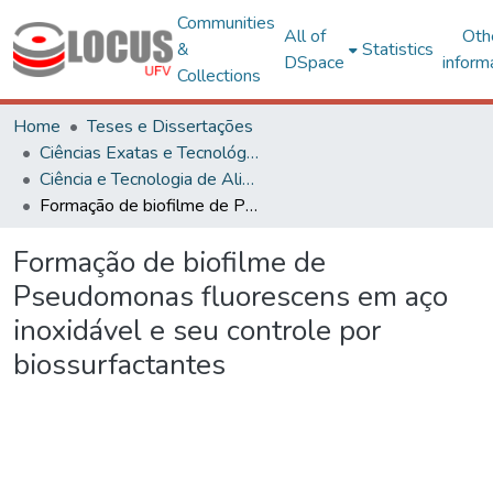
Communities
All of
Oth
&
Statistics
DSpace
inform
Collections
Home
Teses e Dissertações
Ciências Exatas e Tecnológicas
Ciência e Tecnologia de Alimentos
Formação de biofilme de Pseudomonas fluorescens em aço inoxidável e seu controle por biossurfactantes
Formação de biofilme de
Pseudomonas fluorescens em aço
inoxidável e seu controle por
biossurfactantes