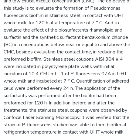
and low critical micelle concentration (CMC). The objective of
this study is to evaluate the formation of Pseudomonas
fluorescens biofilm in stainless steel, in contact with UHT
whole milk, for 120 h at a temperature of 7 ° C. And to
evaluate the effect of the biosurfactants rhamnolipid and
surfactin and the synthetic surfactant benzalkonium chloride
(BC) in concentrations below, near or equal to and above the
CMC, besides evaluating the contact time, in reducing the
preformed biofilm. Stainless steel coupons AISI 304 # 4
were incubated in polystyrene plate wells with initial
inoculum of 10 4 CFU mL -1 of P. fluorescens 07A in UHT
whole milk and incubated at 7 ° C. Quantification of adhered
cells were performed every 24 h. The application of the
surfactants was performed after the biofilm had been
preformed for 120 h. In addition, before and after the
treatments, the stainless steel coupons were observed by
Confocal Laser Scanning Microscopy. It was verified that the
strain of P. fluorescens studied was able to form biofilm at
refrigeration temperature in contact with UHT whole milk,