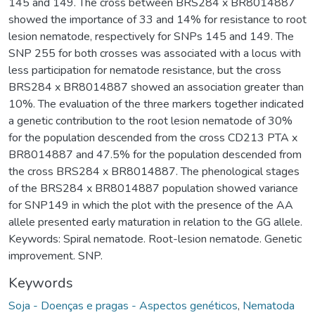
145 and 149. The cross between BRS284 x BR8014887
showed the importance of 33 and 14% for resistance to root
lesion nematode, respectively for SNPs 145 and 149. The
SNP 255 for both crosses was associated with a locus with
less participation for nematode resistance, but the cross
BRS284 x BR8014887 showed an association greater than
10%. The evaluation of the three markers together indicated
a genetic contribution to the root lesion nematode of 30%
for the population descended from the cross CD213 PTA x
BR8014887 and 47.5% for the population descended from
the cross BRS284 x BR8014887. The phenological stages
of the BRS284 x BR8014887 population showed variance
for SNP149 in which the plot with the presence of the AA
allele presented early maturation in relation to the GG allele.
Keywords: Spiral nematode. Root-lesion nematode. Genetic
improvement. SNP.
Keywords
Soja - Doenças e pragas - Aspectos genéticos
,
Nematoda