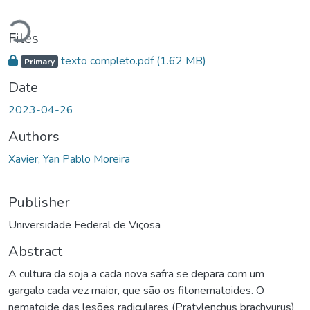
Loading...
Files
texto completo.pdf
(1.62 MB)
Primary
Date
2023-04-26
Authors
Xavier, Yan Pablo Moreira
Publisher
Universidade Federal de Viçosa
Abstract
A cultura da soja a cada nova safra se depara com um
gargalo cada vez maior, que são os fitonematoides. O
nematoide das lesões radiculares (Pratylenchus brachyurus)