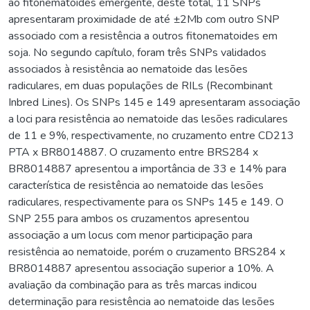
ao fitonematoides emergente, deste total, 11 SNPs
apresentaram proximidade de até ±2Mb com outro SNP
associado com a resistência a outros fitonematoides em
soja. No segundo capítulo, foram três SNPs validados
associados à resistência ao nematoide das lesões
radiculares, em duas populações de RILs (Recombinant
Inbred Lines). Os SNPs 145 e 149 apresentaram associação
a loci para resistência ao nematoide das lesões radiculares
de 11 e 9%, respectivamente, no cruzamento entre CD213
PTA x BR8014887. O cruzamento entre BRS284 x
BR8014887 apresentou a importância de 33 e 14% para
característica de resistência ao nematoide das lesões
radiculares, respectivamente para os SNPs 145 e 149. O
SNP 255 para ambos os cruzamentos apresentou
associação a um locus com menor participação para
resistência ao nematoide, porém o cruzamento BRS284 x
BR8014887 apresentou associação superior a 10%. A
avaliação da combinação para as três marcas indicou
determinação para resistência ao nematoide das lesões