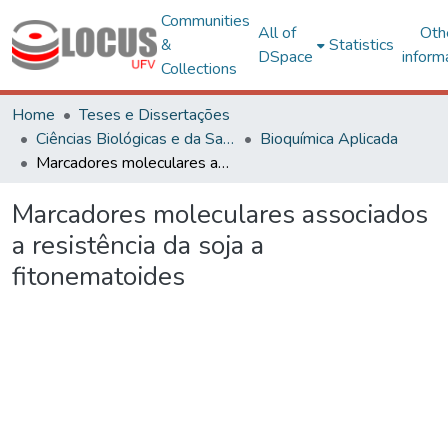
Communities
All of
Oth
&
Statistics
DSpace
inform
Collections
Home
Teses e Dissertações
Ciências Biológicas e da Saúde
Bioquímica Aplicada
Marcadores moleculares associados a resistência da soja a fitonematoides
Marcadores moleculares associados
a resistência da soja a
fitonematoides