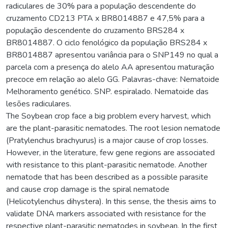
radiculares de 30% para a população descendente do
cruzamento CD213 PTA x BR8014887 e 47,5% para a
população descendente do cruzamento BRS284 x
BR8014887. O ciclo fenológico da população BRS284 x
BR8014887 apresentou variância para o SNP149 no qual a
parcela com a presença do alelo AA apresentou maturação
precoce em relação ao alelo GG. Palavras-chave: Nematoide
Melhoramento genético. SNP. espiralado. Nematoide das
lesões radiculares.
The Soybean crop face a big problem every harvest, which
are the plant-parasitic nematodes. The root lesion nematode
(Pratylenchus brachyurus) is a major cause of crop losses.
However, in the literature, few gene regions are associated
with resistance to this plant-parasitic nematode. Another
nematode that has been described as a possible parasite
and cause crop damage is the spiral nematode
(Helicotylenchus dihystera). In this sense, the thesis aims to
validate DNA markers associated with resistance for the
respective plant-parasitic nematodes in soybean. In the first