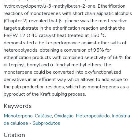
hydroxycyclopentyl)-3-methylbutan-2-one. Etherification
reactions of monoterpenes with short chain aliphatic alcohols
(Chapter 2) revealed that β- pinene was the most reactive
target substrate in the etherification reaction and that the
FePW 12 O 40 catalyst heat treated at 150 °C
demonstrated a better performance against other salts of
heteropolyacids, obtaining a conversion of 95% for
etherification products with combined selectivity of 86% for
α-terpinyl, bornyl and α-fenchyl methyl ethers. The
monoterpene could be converted into oxyfunctionalized
derivatives in an efficient way which allows to add value to
the pulp production residues, which has monoterpenes as a
byproduct of the Kraft pulping process.
Keywords
Monoterpeno
,
Catálise
,
Oxidação
,
Heteropoliácido
,
Indústria
de celulose - Subprodutos
Citation