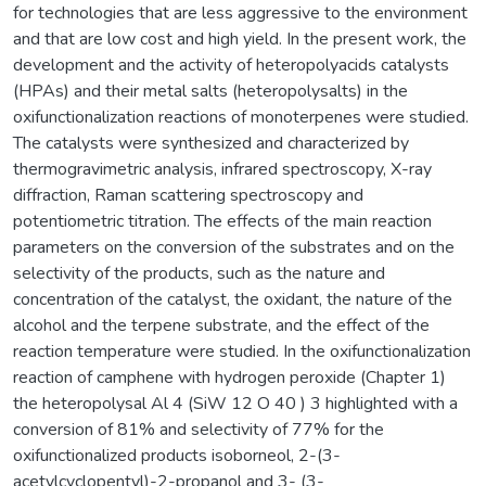
for technologies that are less aggressive to the environment
and that are low cost and high yield. In the present work, the
development and the activity of heteropolyacids catalysts
(HPAs) and their metal salts (heteropolysalts) in the
oxifunctionalization reactions of monoterpenes were studied.
The catalysts were synthesized and characterized by
thermogravimetric analysis, infrared spectroscopy, X-ray
diffraction, Raman scattering spectroscopy and
potentiometric titration. The effects of the main reaction
parameters on the conversion of the substrates and on the
selectivity of the products, such as the nature and
concentration of the catalyst, the oxidant, the nature of the
alcohol and the terpene substrate, and the effect of the
reaction temperature were studied. In the oxifunctionalization
reaction of camphene with hydrogen peroxide (Chapter 1)
the heteropolysal Al 4 (SiW 12 O 40 ) 3 highlighted with a
conversion of 81% and selectivity of 77% for the
oxifunctionalized products isoborneol, 2-(3-
acetylcyclopentyl)-2-propanol and 3- (3-