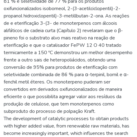
81 % e seletividade de 77 % para os produtos
oxifuncionalizados isoborneol, 2-(3-acetilciclopentil)-2-
propanol hidroxiclopentil)-3-metillbutan-2-ona. As reações
de e eterificação 3-(3- de monoterpenos com álcoois
alifáticos de cadeia curta (Capítulo 2) revelaram que o β-
pineno foi o substrato alvo mais reativo na reação de
eterificação e que o catalisador FePW 12 O 40 tratado
termicamente a 150 ºC demonstrou um melhor desempenho
frente a outro sais de heteropoliácidos, obtendo uma
conversão de 95% para produtos de eterificação com
seletividade combinada de 86 % para α-terpinil, bornil e α-
fenchil metil éteres. Os monoterpeno puderam ser
convertidos em derivados oxifuncionalizados de maneira
eficiente o que possibilita agregar valor aos resíduos da
produção de celulose, que tem monoterpenos como
subproduto do processo de polpação Kraft.
The development of catalytic processes to obtain products
with higher added value, from renewable raw materials, has
become increasingly important, which influences the search