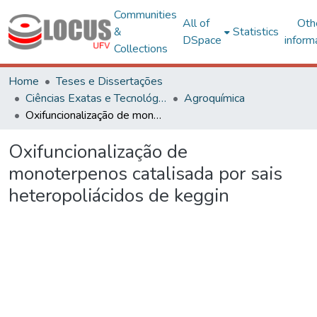
Communities
All of
Oth
&
Statistics
DSpace
inform
Collections
Home
Teses e Dissertações
Ciências Exatas e Tecnológicas
Agroquímica
Oxifuncionalização de monoterpenos catalisada por sais heteropoliácidos de keggin
Oxifuncionalização de
monoterpenos catalisada por sais
heteropoliácidos de keggin