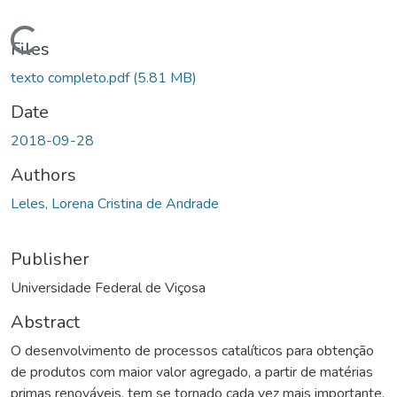
oading...
Files
texto completo.pdf
(5.81 MB)
Date
2018-09-28
Authors
Leles, Lorena Cristina de Andrade
Publisher
Universidade Federal de Viçosa
Abstract
O desenvolvimento de processos catalíticos para obtenção
de produtos com maior valor agregado, a partir de matérias
primas renováveis, tem se tornado cada vez mais importante,