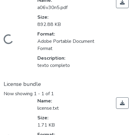
Name:
a06v30n5.pdf
Size:
892.88 KB
Format:
ading...
Adobe Portable Document
Format
Description:
texto completo
License bundle
Now showing
1 - 1 of 1
Name:
license.txt
Size:
1.71 KB
Format: