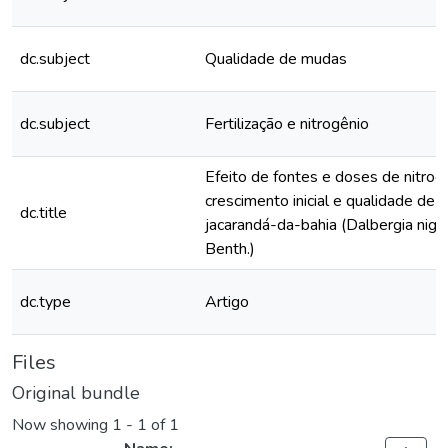
dc.subject
Qualidade de mudas
dc.subject
Fertilização e nitrogênio
Efeito de fontes e doses de nitrog
crescimento inicial e qualidade de
dc.title
jacarandá-da-bahia (Dalbergia nigra (
Benth.)
dc.type
Artigo
Files
Original bundle
Now showing
1 - 1 of 1