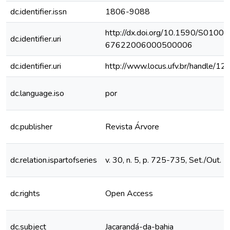
dc.identifier.issn
1806-9088
http://dx.doi.org/10.1590/S0100-
dc.identifier.uri
67622006000500006
dc.identifier.uri
http://www.locus.ufv.br/handle/
dc.language.iso
por
dc.publisher
Revista Árvore
dc.relation.ispartofseries
v. 30, n. 5, p. 725-735, Set./Out. 
dc.rights
Open Access
dc.subject
Jacarandá-da-bahia