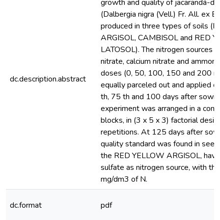
growth and quality of jacarandá-da
(Dalbergia nigra (Vell.) Fr. All. ex 
produced in three types of soils
ARGISOL, CAMBISOL and RED 
LATOSOL). The nitrogen sources 
nitrate, calcium nitrate and ammoniu
doses (0, 50, 100, 150 and 200 
dc.description.abstract
equally parceled out and applied o
th, 75 th and 100 days after sowin
experiment was arranged in a com
blocks, in (3 x 5 x 3) factorial desig
repetitions. At 125 days after sow
quality standard was found in seed
the RED YELLOW ARGISOL, havi
sulfate as nitrogen source, with t
mg/dm3 of N.
dc.format
pdf