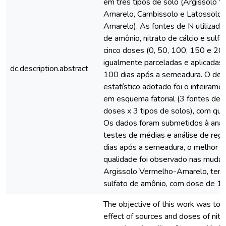
em três tipos de solo (Argissolo 
Amarelo, Cambissolo e Latossolo
Amarelo). As fontes de N utilizadas
de amônio, nitrato de cálcio e sul
cinco doses (0, 50, 100, 150 e 2
igualmente parceladas e aplicadas 
dc.description.abstract
100 dias após a semeadura. O del
estatístico adotado foi o inteirame
em esquema fatorial (3 fontes de n
doses x 3 tipos de solos), com qua
Os dados foram submetidos à anális
testes de médias e análise de reg
dias após a semeadura, o melhor p
qualidade foi observado nas mudas
Argissolo Vermelho-Amarelo, tend
sulfato de amônio, com dose de 
The objective of this work was to 
effect of sources and doses of nitro