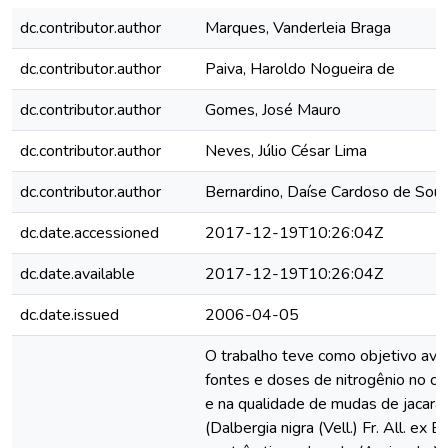
dc.contributor.author
Marques, Vanderleia Braga
dc.contributor.author
Paiva, Haroldo Nogueira de
dc.contributor.author
Gomes, José Mauro
dc.contributor.author
Neves, Júlio César Lima
dc.contributor.author
Bernardino, Daíse Cardoso de Sou
dc.date.accessioned
2017-12-19T10:26:04Z
dc.date.available
2017-12-19T10:26:04Z
dc.date.issued
2006-04-05
O trabalho teve como objetivo avali
fontes e doses de nitrogênio no cre
e na qualidade de mudas de jacara
(Dalbergia nigra (Vell.) Fr. All. ex 