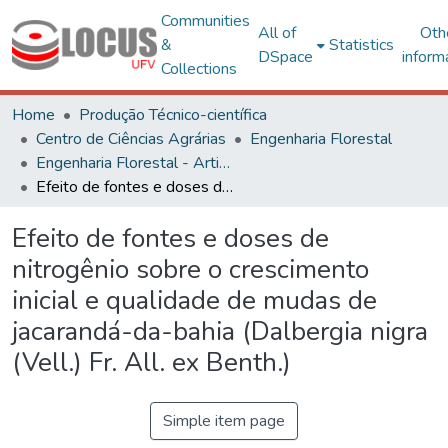
Communities
All of
Oth
&
Statistics
DSpace
inform
Collections
Home
Produção Técnico-científica
Centro de Ciências Agrárias
Engenharia Florestal
Engenharia Florestal - Artigos
Efeito de fontes e doses de nitrogênio sobre o crescimento inicial e qualidade de mudas de jacarandá-da-bahia (Dalbergia nigra (Vell.) Fr. All. ex Benth.)
Efeito de fontes e doses de
nitrogênio sobre o crescimento
inicial e qualidade de mudas de
jacarandá-da-bahia (Dalbergia nigra
(Vell.) Fr. All. ex Benth.)
Simple item page