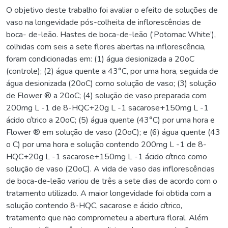
O objetivo deste trabalho foi avaliar o efeito de soluções de
vaso na longevidade pós-colheita de inflorescências de
boca- de-leão. Hastes de boca-de-leão (‘Potomac White’),
colhidas com seis a sete flores abertas na inflorescência,
foram condicionadas em: (1) água desionizada a 20oC
(controle); (2) água quente a 43°C, por uma hora, seguida de
água desionizada (20oC) como solução de vaso; (3) solução
de Flower ® a 20oC; (4) solução de vaso preparada com
200mg L -1 de 8-HQC+20g L -1 sacarose+150mg L -1
ácido cítrico a 20oC; (5) água quente (43°C) por uma hora e
Flower ® em solução de vaso (20oC); e (6) água quente (43
o C) por uma hora e solução contendo 200mg L -1 de 8-
HQC+20g L -1 sacarose+150mg L -1 ácido cítrico como
solução de vaso (20oC). A vida de vaso das inflorescências
de boca-de-leão variou de três a sete dias de acordo com o
tratamento utilizado. A maior longevidade foi obtida com a
solução contendo 8-HQC, sacarose e ácido cítrico,
tratamento que não comprometeu a abertura floral. Além