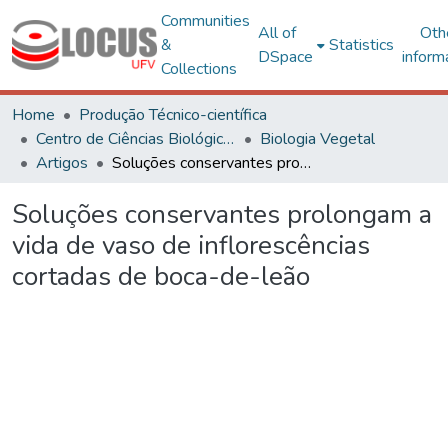
Communities
All of
Oth
&
Statistics
DSpace
inform
Collections
Home
Produção Técnico-científica
Centro de Ciências Biológicas e da Saúde
Biologia Vegetal
Artigos
Soluções conservantes prolongam a vida de vaso de inflorescências cortadas de boca-de-leão
Soluções conservantes prolongam a
vida de vaso de inflorescências
cortadas de boca-de-leão