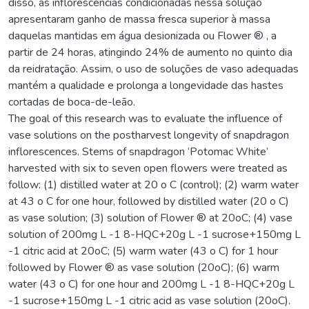
disso, as inflorescências condicionadas nessa solução
apresentaram ganho de massa fresca superior à massa
daquelas mantidas em água desionizada ou Flower ® , a
partir de 24 horas, atingindo 24% de aumento no quinto dia
da reidratação. Assim, o uso de soluções de vaso adequadas
mantém a qualidade e prolonga a longevidade das hastes
cortadas de boca-de-leão.
The goal of this research was to evaluate the influence of
vase solutions on the postharvest longevity of snapdragon
inflorescences. Stems of snapdragon ‘Potomac White’
harvested with six to seven open flowers were treated as
follow: (1) distilled water at 20 o C (control); (2) warm water
at 43 o C for one hour, followed by distilled water (20 o C)
as vase solution; (3) solution of Flower ® at 20oC; (4) vase
solution of 200mg L -1 8-HQC+20g L -1 sucrose+150mg L
-1 citric acid at 20oC; (5) warm water (43 o C) for 1 hour
followed by Flower ® as vase solution (20oC); (6) warm
water (43 o C) for one hour and 200mg L -1 8-HQC+20g L
-1 sucrose+150mg L -1 citric acid as vase solution (20oC).