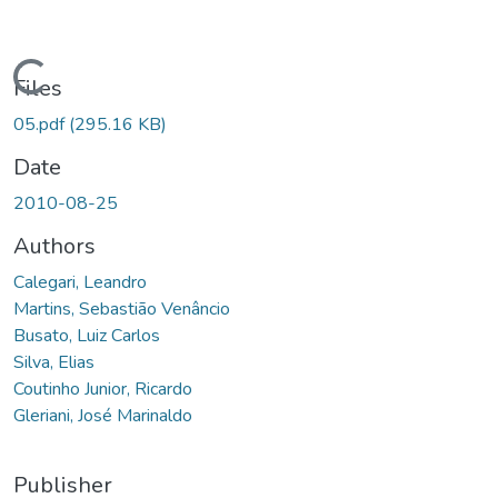
Loading...
Files
05.pdf
(295.16 KB)
Date
2010-08-25
Authors
Calegari, Leandro
Martins, Sebastião Venâncio
Busato, Luiz Carlos
Silva, Elias
Coutinho Junior, Ricardo
Gleriani, José Marinaldo
Publisher