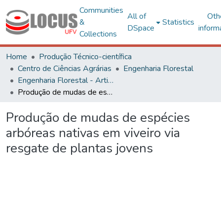
Communities
All of
Oth
&
Statistics
DSpace
inform
Collections
Home
Produção Técnico-científica
Centro de Ciências Agrárias
Engenharia Florestal
Engenharia Florestal - Artigos
Produção de mudas de espécies arbóreas nativas em viveiro via resgate de plantas jovens
Produção de mudas de espécies
arbóreas nativas em viveiro via
resgate de plantas jovens